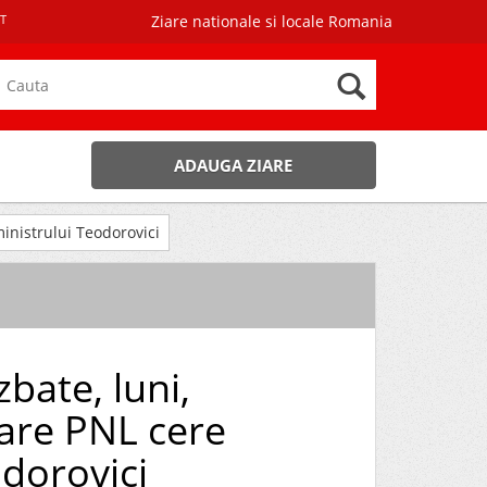
T
Ziare nationale si locale Romania
ADAUGA ZIARE
inistrului Teodorovici
bate, luni,
are PNL cere
odorovici