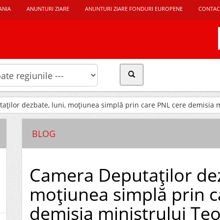
ANIA
ANUNTURI ZIARE
ANUNTURI ZIARE FONDURI EUROPENE
CONTAC
ţilor dezbate, luni, moţiunea simplă prin care PNL cere demisia m
BLOG
Camera Deputaţilor dez
moţiunea simplă prin c
demisia ministrului Te