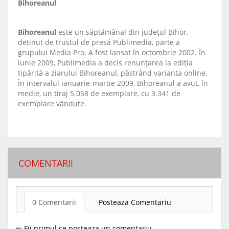
Bihoreanul
Bihoreanul
este un săptămânal din judeţul Bihor,
deținut de trustul de presă Publimedia, parte a
grupului Media Pro. A fost lansat în octombrie 2002. În
iunie 2009, Publimedia a decis renunțarea la ediția
tipărită a ziarului Bihoreanul, păstrând varianta online.
În intervalul ianuarie-martie 2009, Bihoreanul a avut, în
medie, un tiraj 5.058 de exemplare, cu 3.341 de
exemplare vândute.
COMENTARII
0 Comentarii
Posteaza Comentariu
Fii primul ce posteaza un comentariu