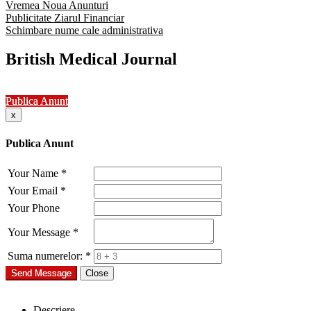
Vremea Noua Anunturi
Publicitate Ziarul Financiar
Schimbare nume cale administrativa
British Medical Journal
Publica Anunt
x
Publica Anunt
Your Name
*
Your Email
*
Your Phone
Your Message
*
Suma numerelor:
*
Send Message
Close
Descriere