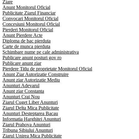
Ziare
Anunt Monitorul Oficial
Publicitate Ziarul Financiar
Convocari Monitorul Oficial
Concesiuni Monitorul Oficial
Pierderi Monitorul Oficial
Anunt Pierdere Acte
Diploma de bac pierduta
Carte de munca pierduta
Schimbare nume pe cale administrativa
Publicare anunt posturi gov ro
Publicare anunt ziar
Pierdere Titlu de proprietate Monitorul Oficial
Anunt Ziar Autorizatie Construire
Anunt ziar Autorizatie Mediu
Anunturi Adevarul
Anunt ziar Constanta
Anunturi Crai Nou
Ziarul Cuget Liber Anunturi
Ziarul Delta Mica Publicitate
Anunturi Desteptarea Bacau
Informatia Harghitei Anunturi
Ziarul Prahova Anunturi
Tribuna Sibiului Anunturi
Ziarul Unirea Mica Publicitate