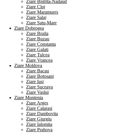
Ziare Bistrita-Nadaud
Ziare Cluj
Ziare Maramures
Ziare Salaj
Ziare Satu-Mare
Ziare Dobrogea
Ziare Braila
Ziare Buzau
Ziare Constanta
Ziare Galati
Ziare Tulcea
Ziare Vrancea
Ziare Moldova
Ziare Bacau
Ziare Botosani
Ziare Iasi
Ziare Suceava
Ziare Vaslui
Ziare Muntenia
Ziare Arges
Ziare Calarasi
Ziare Dambovita
Ziare Giurgiu
Ziare Ialomita
Ziare Prahova