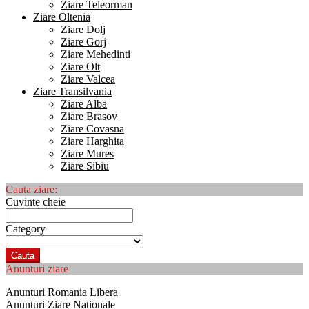
Ziare Teleorman
Ziare Oltenia
Ziare Dolj
Ziare Gorj
Ziare Mehedinti
Ziare Olt
Ziare Valcea
Ziare Transilvania
Ziare Alba
Ziare Brasov
Ziare Covasna
Ziare Harghita
Ziare Mures
Ziare Sibiu
Cauta ziare:
Cuvinte cheie
Category
Cauta
Anunturi ziare
Anunturi Romania Libera
Anunturi Ziare Nationale