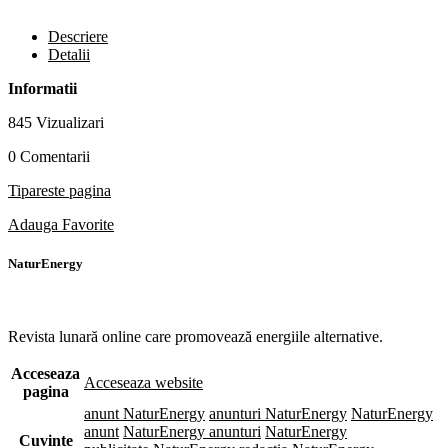
Descriere
Detalii
Informatii
845 Vizualizari
0 Comentarii
Tipareste pagina
Adauga Favorite
NaturEnergy
Revista lunară online care promovează energiile alternative.
Acceseaza
Acceseaza website
pagina
anunt NaturEnergy
anunturi NaturEnergy
NaturEnergy
anunt
NaturEnergy anunturi
NaturEnergy
Cuvinte