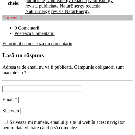
publicitate
NaturEnergy redactia
NaturEnergy
cheie:
revista
publicitate NaturEnergy
redactia
NaturEnergy
revista NaturEnergy
Comentarii
0 Comentarii
Posteaza Comentariu
Fii primul ce posteaza un comentariu
Lasă un răspuns
Adresa ta de email nu va fi publicată.
Câmpurile obligatorii sunt
marcate cu
*
Email
*
Site web
Salvează-mi numele, emailul și site-ul web în acest navigator
pentru data viitoare când o să comentez.