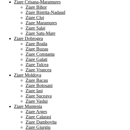
Ziare Crisana-Maramures
Ziare Bihor
Ziare Bistrita-Nadaud
Ziare Cluj
Ziare Maramures
Ziare Salaj
Ziare Satu-Mare
Ziare Dobrogea
Ziare Braila
Ziare Buzau
Ziare Constanta
Ziare Galati
Ziare Tulcea
Ziare Vrancea
Ziare Moldova
Ziare Bacau
Ziare Botosani
Ziare Iasi
Ziare Suceava
Ziare Vaslui
Ziare Muntenia
Ziare Arges
Ziare Calarasi
Ziare Dambovita
Ziare Giurgiu