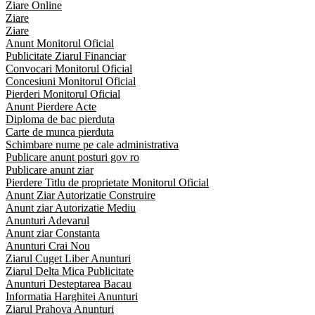
Ziare Online
Ziare
Ziare
Anunt Monitorul Oficial
Publicitate Ziarul Financiar
Convocari Monitorul Oficial
Concesiuni Monitorul Oficial
Pierderi Monitorul Oficial
Anunt Pierdere Acte
Diploma de bac pierduta
Carte de munca pierduta
Schimbare nume pe cale administrativa
Publicare anunt posturi gov ro
Publicare anunt ziar
Pierdere Titlu de proprietate Monitorul Oficial
Anunt Ziar Autorizatie Construire
Anunt ziar Autorizatie Mediu
Anunturi Adevarul
Anunt ziar Constanta
Anunturi Crai Nou
Ziarul Cuget Liber Anunturi
Ziarul Delta Mica Publicitate
Anunturi Desteptarea Bacau
Informatia Harghitei Anunturi
Ziarul Prahova Anunturi