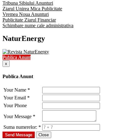
Tribuna Sibiului Anunturi
Ziarul Unirea Mica Publicitate
Vremea Noua Anunturi
Publicitate Ziarul Financiar
Schimbare nume cale administrativa
NaturEnergy
Publica Anunt
x
Publica Anunt
Your Name
*
Your Email
*
Your Phone
Your Message
*
Suma numerelor:
*
Send Message
Close