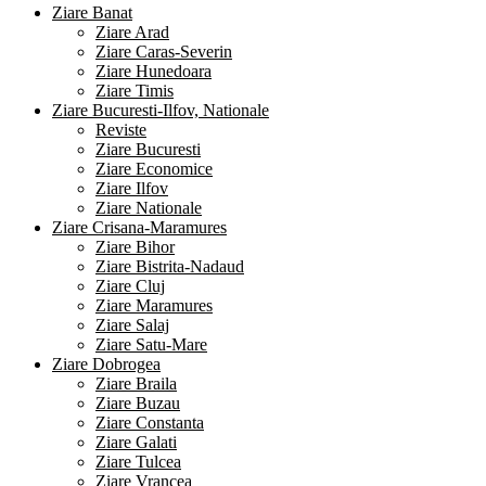
Ziare Banat
Ziare Arad
Ziare Caras-Severin
Ziare Hunedoara
Ziare Timis
Ziare Bucuresti-Ilfov, Nationale
Reviste
Ziare Bucuresti
Ziare Economice
Ziare Ilfov
Ziare Nationale
Ziare Crisana-Maramures
Ziare Bihor
Ziare Bistrita-Nadaud
Ziare Cluj
Ziare Maramures
Ziare Salaj
Ziare Satu-Mare
Ziare Dobrogea
Ziare Braila
Ziare Buzau
Ziare Constanta
Ziare Galati
Ziare Tulcea
Ziare Vrancea