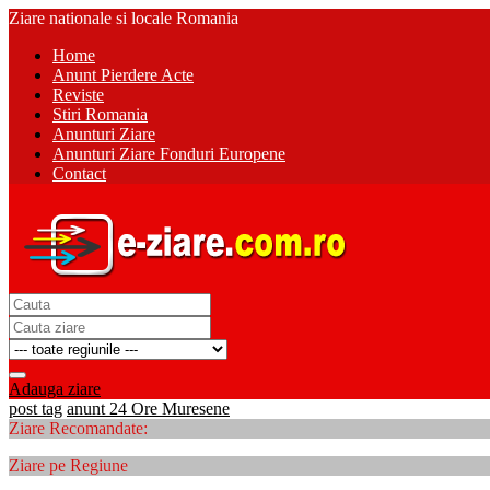
Ziare nationale si locale Romania
Home
Anunt Pierdere Acte
Reviste
Stiri Romania
Anunturi Ziare
Anunturi Ziare Fonduri Europene
Contact
Adauga ziare
post tag
anunt 24 Ore Muresene
Ziare Recomandate:
Ziare pe Regiune