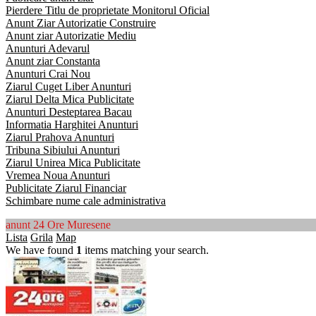
Pierdere Titlu de proprietate Monitorul Oficial
Anunt Ziar Autorizatie Construire
Anunt ziar Autorizatie Mediu
Anunturi Adevarul
Anunt ziar Constanta
Anunturi Crai Nou
Ziarul Cuget Liber Anunturi
Ziarul Delta Mica Publicitate
Anunturi Desteptarea Bacau
Informatia Harghitei Anunturi
Ziarul Prahova Anunturi
Tribuna Sibiului Anunturi
Ziarul Unirea Mica Publicitate
Vremea Noua Anunturi
Publicitate Ziarul Financiar
Schimbare nume cale administrativa
anunt 24 Ore Muresene
Lista
Grila
Map
We have found
1
items matching your search.