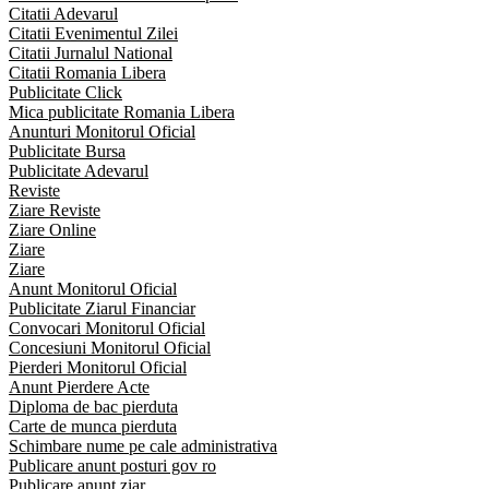
Citatii Adevarul
Citatii Evenimentul Zilei
Citatii Jurnalul National
Citatii Romania Libera
Publicitate Click
Mica publicitate Romania Libera
Anunturi Monitorul Oficial
Publicitate Bursa
Publicitate Adevarul
Reviste
Ziare Reviste
Ziare Online
Ziare
Ziare
Anunt Monitorul Oficial
Publicitate Ziarul Financiar
Convocari Monitorul Oficial
Concesiuni Monitorul Oficial
Pierderi Monitorul Oficial
Anunt Pierdere Acte
Diploma de bac pierduta
Carte de munca pierduta
Schimbare nume pe cale administrativa
Publicare anunt posturi gov ro
Publicare anunt ziar