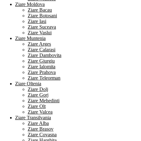
Ziare Moldova
Ziare Bacau
Ziare Botosani
Ziare Iasi
Ziare Suceava
Ziare Vaslui
Ziare Muntenia
Ziare Arges
Ziare Calarasi
Ziare Dambovita
Ziare Giurgiu
Ziare Ialomita
Ziare Prahova
Ziare Teleorman
Ziare Oltenia
Ziare Dolj
Ziare Gorj
Ziare Mehedinti
Ziare Olt
Ziare Valcea
Ziare Transilvania
Ziare Alba
Ziare Brasov
Ziare Covasna
Ziare Harghita