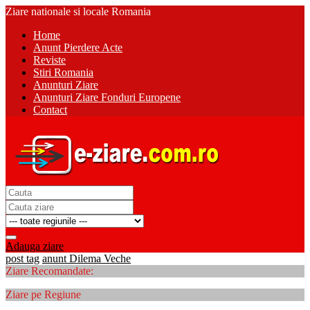
Ziare nationale si locale Romania
Home
Anunt Pierdere Acte
Reviste
Stiri Romania
Anunturi Ziare
Anunturi Ziare Fonduri Europene
Contact
Adauga ziare
post tag
anunt Dilema Veche
Ziare Recomandate:
Ziare pe Regiune