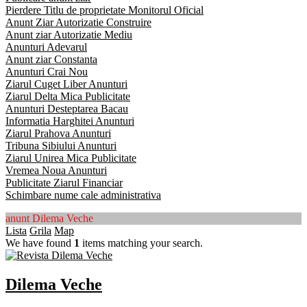
Pierdere Titlu de proprietate Monitorul Oficial
Anunt Ziar Autorizatie Construire
Anunt ziar Autorizatie Mediu
Anunturi Adevarul
Anunt ziar Constanta
Anunturi Crai Nou
Ziarul Cuget Liber Anunturi
Ziarul Delta Mica Publicitate
Anunturi Desteptarea Bacau
Informatia Harghitei Anunturi
Ziarul Prahova Anunturi
Tribuna Sibiului Anunturi
Ziarul Unirea Mica Publicitate
Vremea Noua Anunturi
Publicitate Ziarul Financiar
Schimbare nume cale administrativa
anunt Dilema Veche
Lista
Grila
Map
We have found
1
items matching your search.
Dilema Veche