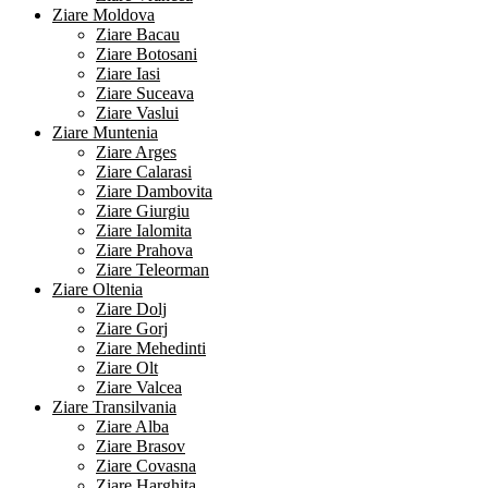
Ziare Moldova
Ziare Bacau
Ziare Botosani
Ziare Iasi
Ziare Suceava
Ziare Vaslui
Ziare Muntenia
Ziare Arges
Ziare Calarasi
Ziare Dambovita
Ziare Giurgiu
Ziare Ialomita
Ziare Prahova
Ziare Teleorman
Ziare Oltenia
Ziare Dolj
Ziare Gorj
Ziare Mehedinti
Ziare Olt
Ziare Valcea
Ziare Transilvania
Ziare Alba
Ziare Brasov
Ziare Covasna
Ziare Harghita