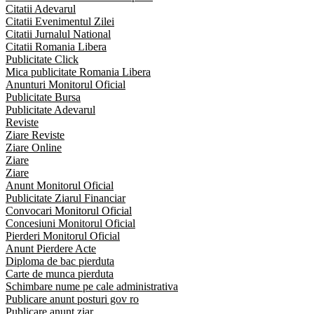
Citatii Adevarul
Citatii Evenimentul Zilei
Citatii Jurnalul National
Citatii Romania Libera
Publicitate Click
Mica publicitate Romania Libera
Anunturi Monitorul Oficial
Publicitate Bursa
Publicitate Adevarul
Reviste
Ziare Reviste
Ziare Online
Ziare
Ziare
Anunt Monitorul Oficial
Publicitate Ziarul Financiar
Convocari Monitorul Oficial
Concesiuni Monitorul Oficial
Pierderi Monitorul Oficial
Anunt Pierdere Acte
Diploma de bac pierduta
Carte de munca pierduta
Schimbare nume pe cale administrativa
Publicare anunt posturi gov ro
Publicare anunt ziar