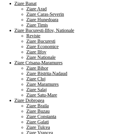
Ziare Banat
Ziare Arad
Ziare Caras-Severin
Ziare Hunedoara
Ziare Timis
Ziare Bucuresti-Ilfov, Nationale
Reviste
Ziare Bucuresti
Ziare Economice
Ziare Ilfov
Ziare Nationale
Ziare Crisana-Maramures
Ziare Bihor
Ziare Bistrita-Nadaud
Ziare Cluj
Ziare Maramures
Ziare Salaj
Ziare Satu-Mare
Ziare Dobrogea
Ziare Braila
Ziare Buzau
Ziare Constanta
Ziare Galati
Ziare Tulcea
Ziare Vrancea