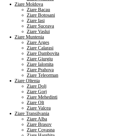
Ziare Moldova
Ziare Bacau
Ziare Botosani
Ziare Iasi
Ziare Suceava
Ziare Vaslui
Ziare Muntenia
Ziare Arges
Ziare Calarasi
Ziare Dambovita
Ziare Giurgiu
Ziare Ialomita
Ziare Prahova
Ziare Teleorman
Ziare Oltenia
Ziare Dolj
Ziare Gorj
Ziare Mehedinti
Ziare Olt
Ziare Valcea
Ziare Transilvania
Ziare Alba
Ziare Brasov
Ziare Covasna
Ziare Harghita