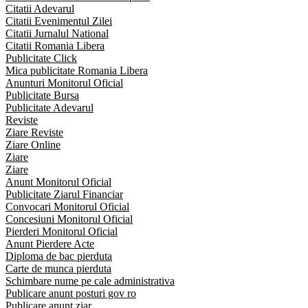
Citatii Adevarul
Citatii Evenimentul Zilei
Citatii Jurnalul National
Citatii Romania Libera
Publicitate Click
Mica publicitate Romania Libera
Anunturi Monitorul Oficial
Publicitate Bursa
Publicitate Adevarul
Reviste
Ziare Reviste
Ziare Online
Ziare
Ziare
Anunt Monitorul Oficial
Publicitate Ziarul Financiar
Convocari Monitorul Oficial
Concesiuni Monitorul Oficial
Pierderi Monitorul Oficial
Anunt Pierdere Acte
Diploma de bac pierduta
Carte de munca pierduta
Schimbare nume pe cale administrativa
Publicare anunt posturi gov ro
Publicare anunt ziar