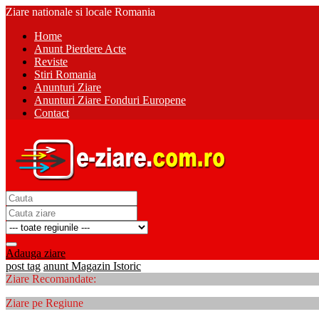
Ziare nationale si locale Romania
Home
Anunt Pierdere Acte
Reviste
Stiri Romania
Anunturi Ziare
Anunturi Ziare Fonduri Europene
Contact
Adauga ziare
post tag
anunt Magazin Istoric
Ziare Recomandate:
Ziare pe Regiune