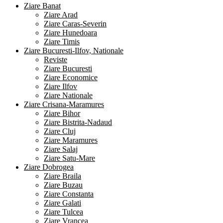
Ziare Banat
Ziare Arad
Ziare Caras-Severin
Ziare Hunedoara
Ziare Timis
Ziare Bucuresti-Ilfov, Nationale
Reviste
Ziare Bucuresti
Ziare Economice
Ziare Ilfov
Ziare Nationale
Ziare Crisana-Maramures
Ziare Bihor
Ziare Bistrita-Nadaud
Ziare Cluj
Ziare Maramures
Ziare Salaj
Ziare Satu-Mare
Ziare Dobrogea
Ziare Braila
Ziare Buzau
Ziare Constanta
Ziare Galati
Ziare Tulcea
Ziare Vrancea