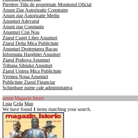
Pierdere Titlu de proprietate Monitorul Oficial
Anunt Ziar Autorizatie Construire
Anunt ziar Autorizatie Mediu
Anunturi Adevarul
Anunt ziar Constanta
Anunturi Crai Nou
Ziarul Cuget Liber Anunturi
Ziarul Delta Mica Publicitate
Anunturi Desteptarea Bacau
Informatia Harghitei Anunturi
Ziarul Prahova Anunturi
Tribuna Sibiului Anunturi
Ziarul Unirea Mica Publicitate
Vremea Noua Anunturi
Publicitate Ziarul Financiar
Schimbare nume cale administrativa
anunt Magazin Istoric
Lista
Grila
Map
We have found
1
items matching your search.