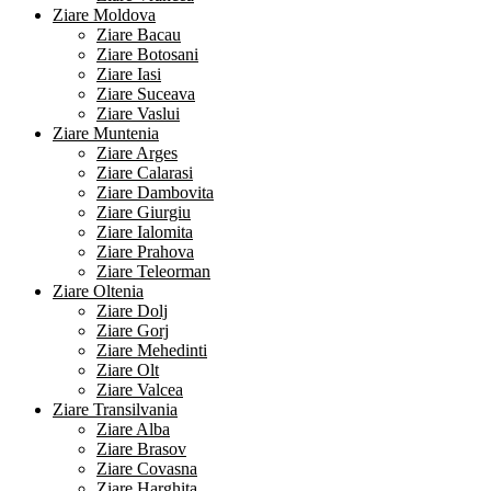
Ziare Moldova
Ziare Bacau
Ziare Botosani
Ziare Iasi
Ziare Suceava
Ziare Vaslui
Ziare Muntenia
Ziare Arges
Ziare Calarasi
Ziare Dambovita
Ziare Giurgiu
Ziare Ialomita
Ziare Prahova
Ziare Teleorman
Ziare Oltenia
Ziare Dolj
Ziare Gorj
Ziare Mehedinti
Ziare Olt
Ziare Valcea
Ziare Transilvania
Ziare Alba
Ziare Brasov
Ziare Covasna
Ziare Harghita