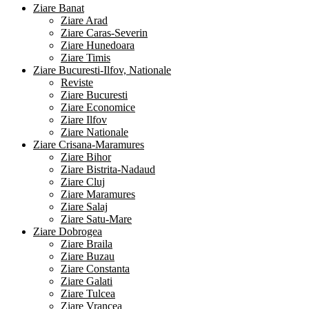
Ziare Banat
Ziare Arad
Ziare Caras-Severin
Ziare Hunedoara
Ziare Timis
Ziare Bucuresti-Ilfov, Nationale
Reviste
Ziare Bucuresti
Ziare Economice
Ziare Ilfov
Ziare Nationale
Ziare Crisana-Maramures
Ziare Bihor
Ziare Bistrita-Nadaud
Ziare Cluj
Ziare Maramures
Ziare Salaj
Ziare Satu-Mare
Ziare Dobrogea
Ziare Braila
Ziare Buzau
Ziare Constanta
Ziare Galati
Ziare Tulcea
Ziare Vrancea