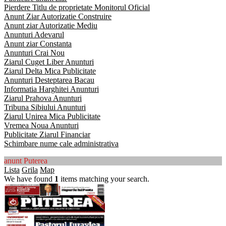
Pierdere Titlu de proprietate Monitorul Oficial
Anunt Ziar Autorizatie Construire
Anunt ziar Autorizatie Mediu
Anunturi Adevarul
Anunt ziar Constanta
Anunturi Crai Nou
Ziarul Cuget Liber Anunturi
Ziarul Delta Mica Publicitate
Anunturi Desteptarea Bacau
Informatia Harghitei Anunturi
Ziarul Prahova Anunturi
Tribuna Sibiului Anunturi
Ziarul Unirea Mica Publicitate
Vremea Noua Anunturi
Publicitate Ziarul Financiar
Schimbare nume cale administrativa
anunt Puterea
Lista
Grila
Map
We have found
1
items matching your search.