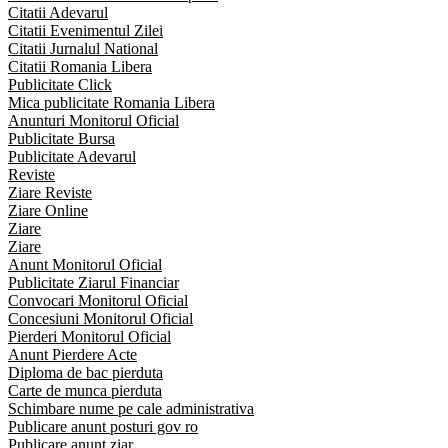
Citatii Adevarul
Citatii Evenimentul Zilei
Citatii Jurnalul National
Citatii Romania Libera
Publicitate Click
Mica publicitate Romania Libera
Anunturi Monitorul Oficial
Publicitate Bursa
Publicitate Adevarul
Reviste
Ziare Reviste
Ziare Online
Ziare
Ziare
Anunt Monitorul Oficial
Publicitate Ziarul Financiar
Convocari Monitorul Oficial
Concesiuni Monitorul Oficial
Pierderi Monitorul Oficial
Anunt Pierdere Acte
Diploma de bac pierduta
Carte de munca pierduta
Schimbare nume pe cale administrativa
Publicare anunt posturi gov ro
Publicare anunt ziar