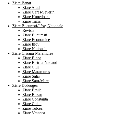
Ziare Banat
Ziare Arad
Ziare Caras-Severin
Ziare Hunedoara
Ziare Timis
Ziare Bucuresti-Ilfov, Nationale
Reviste
Ziare Bucuresti
Ziare Economice
Ziare Ilfov
Ziare Nationale
Ziare Crisana-Maramures
Ziare Bihor
Ziare Bistrita-Nadaud
Ziare Cluj
Ziare Maramures
Ziare Salaj
Ziare Satu-Mare
Ziare Dobrogea
Ziare Braila
Ziare Buzau
Ziare Constanta
Ziare Galati
Ziare Tulcea
Ziare Vrancea