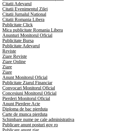
Citatii Adevarul
Citatii Evenimentul Zilei
Citatii Jurnalul National
Citatii Romania Libera
Publicitate Click
Mica publicitate Romania Libera
Anunturi Monitorul Oficial
Publicitate Bursa
Publicitate Adevarul
Reviste
Ziare Reviste
Ziare Online
Ziare
Ziare
Anunt Monitorul Oficial
Publicitate Ziarul Financiar
Convocari Monitorul Oficial
Concesiuni Monitorul Oficial
Pierderi Monitorul Oficial
Anunt Pierdere Acte
Diploma de bac pierduta
Carte de munca pierduta
Schimbare nume pe cale administrativa
Publicare anunt posturi gov ro
Publicare anunt ziar