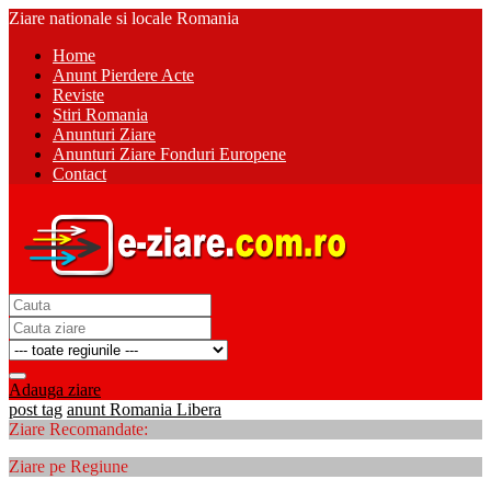
Ziare nationale si locale Romania
Home
Anunt Pierdere Acte
Reviste
Stiri Romania
Anunturi Ziare
Anunturi Ziare Fonduri Europene
Contact
Adauga ziare
post tag
anunt Romania Libera
Ziare Recomandate:
Ziare pe Regiune