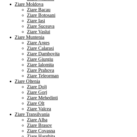
Ziare Moldova
Ziare Bacau
Ziare Botosani
Ziare Iasi
Ziare Suceava
Ziare Vaslui
Ziare Muntenia
Ziare Arges
Ziare Calarasi
Ziare Dambovita
Ziare Giurgiu
Ziare Ialomita
Ziare Prahova
Ziare Teleorman
Ziare Oltenia
Ziare Dolj
Ziare Gorj
Ziare Mehedinti
Ziare Olt
Ziare Valcea
Ziare Transilvania
Ziare Alba
Ziare Brasov
Ziare Covasna
Ziare Harghita