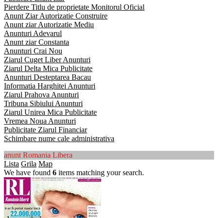
Pierdere Titlu de proprietate Monitorul Oficial
Anunt Ziar Autorizatie Construire
Anunt ziar Autorizatie Mediu
Anunturi Adevarul
Anunt ziar Constanta
Anunturi Crai Nou
Ziarul Cuget Liber Anunturi
Ziarul Delta Mica Publicitate
Anunturi Desteptarea Bacau
Informatia Harghitei Anunturi
Ziarul Prahova Anunturi
Tribuna Sibiului Anunturi
Ziarul Unirea Mica Publicitate
Vremea Noua Anunturi
Publicitate Ziarul Financiar
Schimbare nume cale administrativa
anunt Romania Libera
Lista
Grila
Map
We have found
6
items matching your search.