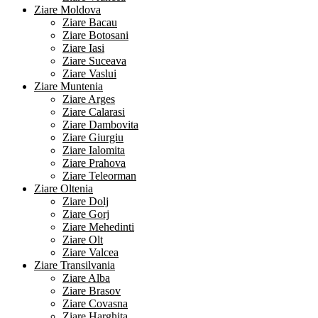
Ziare Moldova
Ziare Bacau
Ziare Botosani
Ziare Iasi
Ziare Suceava
Ziare Vaslui
Ziare Muntenia
Ziare Arges
Ziare Calarasi
Ziare Dambovita
Ziare Giurgiu
Ziare Ialomita
Ziare Prahova
Ziare Teleorman
Ziare Oltenia
Ziare Dolj
Ziare Gorj
Ziare Mehedinti
Ziare Olt
Ziare Valcea
Ziare Transilvania
Ziare Alba
Ziare Brasov
Ziare Covasna
Ziare Harghita