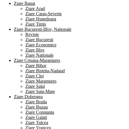
Ziare Banat
Ziare Arad
Ziare Caras-Severin
Ziare Hunedoara
Ziare Timis
Ziare Bucuresti-Ilfov, Nationale
Reviste
Ziare Bucuresti
Ziare Economice
Ziare Ilfov
Ziare Nationale
Ziare Crisana-Maramures
Ziare Bihor
Ziare Bistrita-Nadaud
Ziare Cluj
Ziare Maramures
Ziare Salaj
Ziare Satu-Mare
Ziare Dobrogea
Ziare Braila
Ziare Buzau
Ziare Constanta
Ziare Galati
Ziare Tulcea
Ziare Vrancea