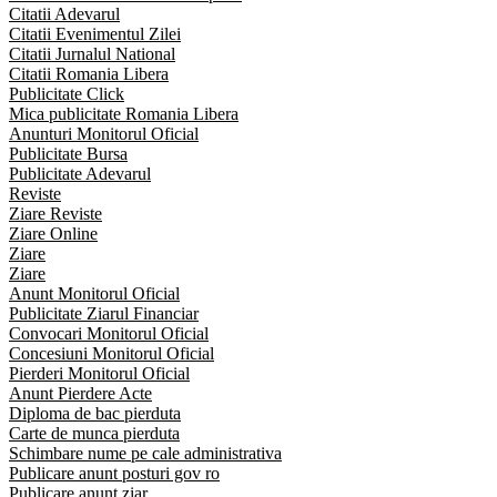
Citatii Adevarul
Citatii Evenimentul Zilei
Citatii Jurnalul National
Citatii Romania Libera
Publicitate Click
Mica publicitate Romania Libera
Anunturi Monitorul Oficial
Publicitate Bursa
Publicitate Adevarul
Reviste
Ziare Reviste
Ziare Online
Ziare
Ziare
Anunt Monitorul Oficial
Publicitate Ziarul Financiar
Convocari Monitorul Oficial
Concesiuni Monitorul Oficial
Pierderi Monitorul Oficial
Anunt Pierdere Acte
Diploma de bac pierduta
Carte de munca pierduta
Schimbare nume pe cale administrativa
Publicare anunt posturi gov ro
Publicare anunt ziar