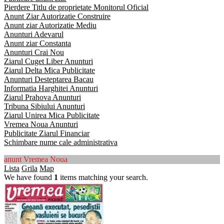
Pierdere Titlu de proprietate Monitorul Oficial
Anunt Ziar Autorizatie Construire
Anunt ziar Autorizatie Mediu
Anunturi Adevarul
Anunt ziar Constanta
Anunturi Crai Nou
Ziarul Cuget Liber Anunturi
Ziarul Delta Mica Publicitate
Anunturi Desteptarea Bacau
Informatia Harghitei Anunturi
Ziarul Prahova Anunturi
Tribuna Sibiului Anunturi
Ziarul Unirea Mica Publicitate
Vremea Noua Anunturi
Publicitate Ziarul Financiar
Schimbare nume cale administrativa
anunt Vremea Noua
Lista
Grila
Map
We have found
1
items matching your search.