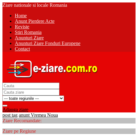
Ziare nationale si locale Romania
Home
Anunt Pierdere Acte
Reviste
Stiri Romania
Anunturi Ziare
Anunturi Ziare Fonduri Europene
Contact
Adauga ziare
post tag
anunt Vremea Noua
Ziare Recomandate:
Ziare pe Regiune