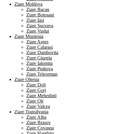
Ziare Moldova
Ziare Bacau
Ziare Botosani
Ziare Iasi
Ziare Suceava
Ziare Vaslui
Ziare Muntenia
Ziare Arges
Ziare Calarasi
Ziare Dambovita
Ziare Giurgiu
Ziare Ialomita
Ziare Prahova
Ziare Teleorman
Ziare Oltenia
Ziare Dolj
Ziare Gorj
Ziare Mehedinti
Ziare Olt
Ziare Valcea
Ziare Transilvania
Ziare Alba
Ziare Brasov
Ziare Covasna
Ziare Harghita