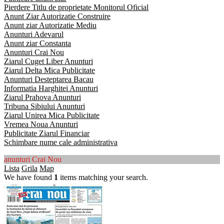
Pierdere Titlu de proprietate Monitorul Oficial
Anunt Ziar Autorizatie Construire
Anunt ziar Autorizatie Mediu
Anunturi Adevarul
Anunt ziar Constanta
Anunturi Crai Nou
Ziarul Cuget Liber Anunturi
Ziarul Delta Mica Publicitate
Anunturi Desteptarea Bacau
Informatia Harghitei Anunturi
Ziarul Prahova Anunturi
Tribuna Sibiului Anunturi
Ziarul Unirea Mica Publicitate
Vremea Noua Anunturi
Publicitate Ziarul Financiar
Schimbare nume cale administrativa
anunturi Crai Nou
Lista
Grila
Map
We have found
1
items matching your search.