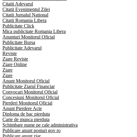
Citatii Adevarul
Citatii Evenimentul Zilei
Citatii Jurnalul National
Citatii Romania Libera
Publicitate Click
Mica publicitate Romania Libera
Anunturi Monitorul Oficial
Publicitate Bursa
Publicitate Adevarul
Reviste
Ziare Reviste
Ziare Online
Ziare
Ziare
Anunt Monitorul Oficial
Publicitate Ziarul Financiar
Convocari Monitorul Oficial
Concesiuni Monitorul Oficial
Pierderi Monitorul Oficial
Anunt Pierdere Acte
Diploma de bac pierduta
Carte de munca pierduta
Schimbare nume pe cale administrativa
Publicare anunt posturi gov ro
Publicare anunt ziar