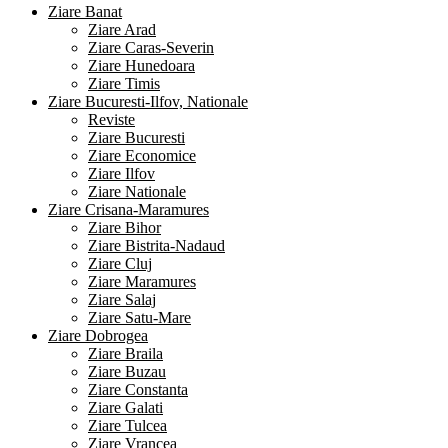
Ziare Banat
Ziare Arad
Ziare Caras-Severin
Ziare Hunedoara
Ziare Timis
Ziare Bucuresti-Ilfov, Nationale
Reviste
Ziare Bucuresti
Ziare Economice
Ziare Ilfov
Ziare Nationale
Ziare Crisana-Maramures
Ziare Bihor
Ziare Bistrita-Nadaud
Ziare Cluj
Ziare Maramures
Ziare Salaj
Ziare Satu-Mare
Ziare Dobrogea
Ziare Braila
Ziare Buzau
Ziare Constanta
Ziare Galati
Ziare Tulcea
Ziare Vrancea