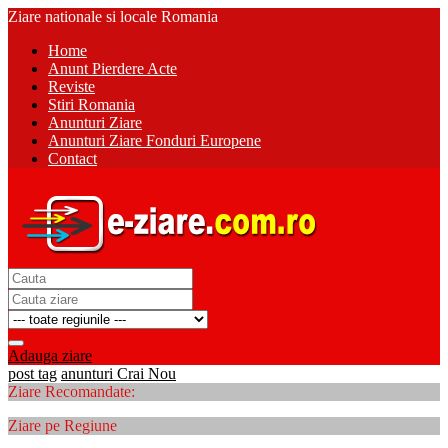
Ziare nationale si locale Romania
Home
Anunt Pierdere Acte
Reviste
Stiri Romania
Anunturi Ziare
Anunturi Ziare Fonduri Europene
Contact
Adauga ziare
post tag
anunturi Crai Nou
Ziare Recomandate:
Ziare pe Regiune