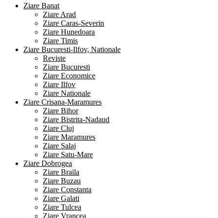
Ziare Banat
Ziare Arad
Ziare Caras-Severin
Ziare Hunedoara
Ziare Timis
Ziare Bucuresti-Ilfov, Nationale
Reviste
Ziare Bucuresti
Ziare Economice
Ziare Ilfov
Ziare Nationale
Ziare Crisana-Maramures
Ziare Bihor
Ziare Bistrita-Nadaud
Ziare Cluj
Ziare Maramures
Ziare Salaj
Ziare Satu-Mare
Ziare Dobrogea
Ziare Braila
Ziare Buzau
Ziare Constanta
Ziare Galati
Ziare Tulcea
Ziare Vrancea