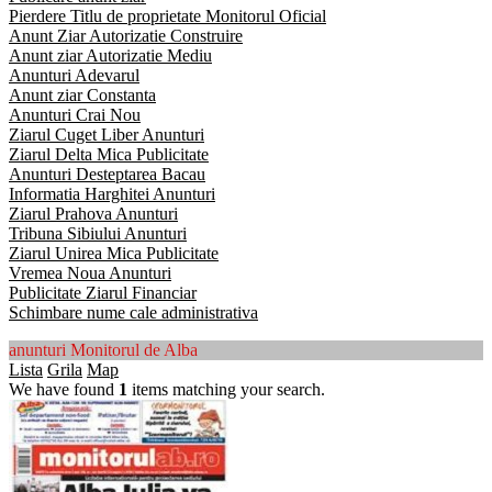
Pierdere Titlu de proprietate Monitorul Oficial
Anunt Ziar Autorizatie Construire
Anunt ziar Autorizatie Mediu
Anunturi Adevarul
Anunt ziar Constanta
Anunturi Crai Nou
Ziarul Cuget Liber Anunturi
Ziarul Delta Mica Publicitate
Anunturi Desteptarea Bacau
Informatia Harghitei Anunturi
Ziarul Prahova Anunturi
Tribuna Sibiului Anunturi
Ziarul Unirea Mica Publicitate
Vremea Noua Anunturi
Publicitate Ziarul Financiar
Schimbare nume cale administrativa
anunturi Monitorul de Alba
Lista
Grila
Map
We have found
1
items matching your search.