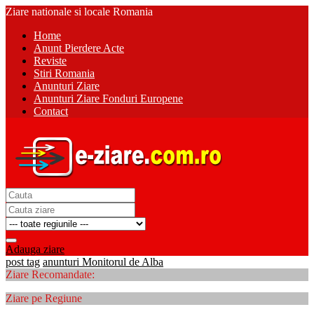
Ziare nationale si locale Romania
Home
Anunt Pierdere Acte
Reviste
Stiri Romania
Anunturi Ziare
Anunturi Ziare Fonduri Europene
Contact
Adauga ziare
post tag
anunturi Monitorul de Alba
Ziare Recomandate:
Ziare pe Regiune