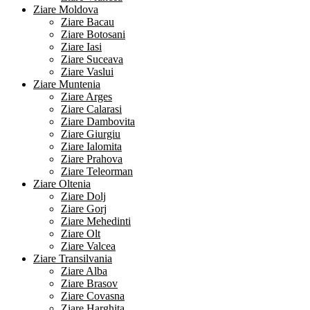
Ziare Moldova
Ziare Bacau
Ziare Botosani
Ziare Iasi
Ziare Suceava
Ziare Vaslui
Ziare Muntenia
Ziare Arges
Ziare Calarasi
Ziare Dambovita
Ziare Giurgiu
Ziare Ialomita
Ziare Prahova
Ziare Teleorman
Ziare Oltenia
Ziare Dolj
Ziare Gorj
Ziare Mehedinti
Ziare Olt
Ziare Valcea
Ziare Transilvania
Ziare Alba
Ziare Brasov
Ziare Covasna
Ziare Harghita