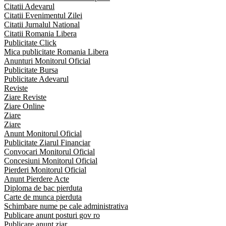
Citatii Adevarul
Citatii Evenimentul Zilei
Citatii Jurnalul National
Citatii Romania Libera
Publicitate Click
Mica publicitate Romania Libera
Anunturi Monitorul Oficial
Publicitate Bursa
Publicitate Adevarul
Reviste
Ziare Reviste
Ziare Online
Ziare
Ziare
Anunt Monitorul Oficial
Publicitate Ziarul Financiar
Convocari Monitorul Oficial
Concesiuni Monitorul Oficial
Pierderi Monitorul Oficial
Anunt Pierdere Acte
Diploma de bac pierduta
Carte de munca pierduta
Schimbare nume pe cale administrativa
Publicare anunt posturi gov ro
Publicare anunt ziar