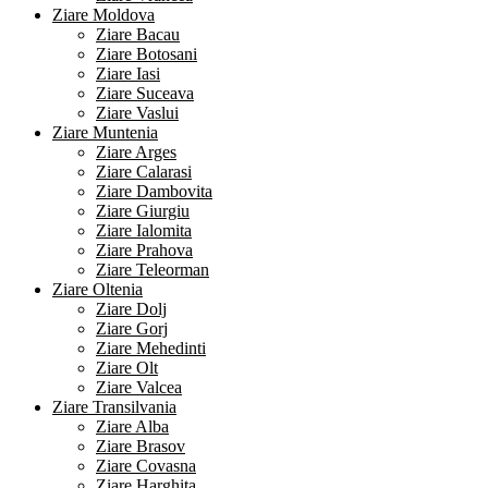
Ziare Moldova
Ziare Bacau
Ziare Botosani
Ziare Iasi
Ziare Suceava
Ziare Vaslui
Ziare Muntenia
Ziare Arges
Ziare Calarasi
Ziare Dambovita
Ziare Giurgiu
Ziare Ialomita
Ziare Prahova
Ziare Teleorman
Ziare Oltenia
Ziare Dolj
Ziare Gorj
Ziare Mehedinti
Ziare Olt
Ziare Valcea
Ziare Transilvania
Ziare Alba
Ziare Brasov
Ziare Covasna
Ziare Harghita