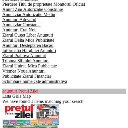
Pierdere Titlu de proprietate Monitorul Oficial
Anunt Ziar Autorizatie Construire
Anunt ziar Autorizatie Mediu
Anunturi Adevarul
Anunt ziar Constanta
Anunturi Crai Nou
Ziarul Cuget Liber Anunturi
Ziarul Delta Mica Publicitate
Anunturi Desteptarea Bacau
Informatia Harghitei Anunturi
Ziarul Prahova Anunturi
Tribuna Sibiului Anunturi
Ziarul Unirea Mica Publicitate
Vremea Noua Anunturi
Publicitate Ziarul Financiar
Schimbare nume cale administrativa
anunturi Pretul Zilei
Lista
Grila
Map
We have found
1
items matching your search.