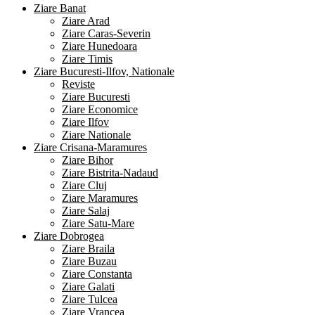
Ziare Banat
Ziare Arad
Ziare Caras-Severin
Ziare Hunedoara
Ziare Timis
Ziare Bucuresti-Ilfov, Nationale
Reviste
Ziare Bucuresti
Ziare Economice
Ziare Ilfov
Ziare Nationale
Ziare Crisana-Maramures
Ziare Bihor
Ziare Bistrita-Nadaud
Ziare Cluj
Ziare Maramures
Ziare Salaj
Ziare Satu-Mare
Ziare Dobrogea
Ziare Braila
Ziare Buzau
Ziare Constanta
Ziare Galati
Ziare Tulcea
Ziare Vrancea