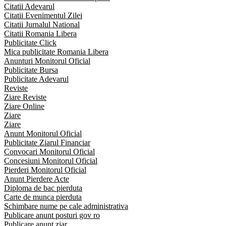
Citatii Adevarul
Citatii Evenimentul Zilei
Citatii Jurnalul National
Citatii Romania Libera
Publicitate Click
Mica publicitate Romania Libera
Anunturi Monitorul Oficial
Publicitate Bursa
Publicitate Adevarul
Reviste
Ziare Reviste
Ziare Online
Ziare
Ziare
Anunt Monitorul Oficial
Publicitate Ziarul Financiar
Convocari Monitorul Oficial
Concesiuni Monitorul Oficial
Pierderi Monitorul Oficial
Anunt Pierdere Acte
Diploma de bac pierduta
Carte de munca pierduta
Schimbare nume pe cale administrativa
Publicare anunt posturi gov ro
Publicare anunt ziar