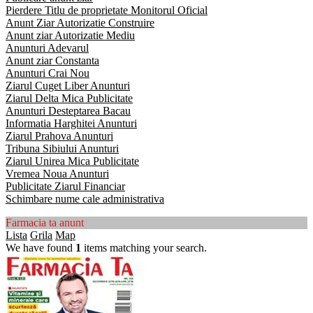
Pierdere Titlu de proprietate Monitorul Oficial
Anunt Ziar Autorizatie Construire
Anunt ziar Autorizatie Mediu
Anunturi Adevarul
Anunt ziar Constanta
Anunturi Crai Nou
Ziarul Cuget Liber Anunturi
Ziarul Delta Mica Publicitate
Anunturi Desteptarea Bacau
Informatia Harghitei Anunturi
Ziarul Prahova Anunturi
Tribuna Sibiului Anunturi
Ziarul Unirea Mica Publicitate
Vremea Noua Anunturi
Publicitate Ziarul Financiar
Schimbare nume cale administrativa
Farmacia ta anunt
Lista
Grila
Map
We have found
1
items matching your search.