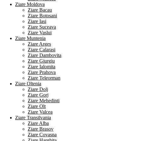
Ziare Moldova
Ziare Bacau
Ziare Botosani
Ziare Iasi
Ziare Suceava
Ziare Vaslui
Ziare Muntenia
Ziare Arges
Ziare Calarasi
Ziare Dambovita
Ziare Giurgiu
Ziare Ialomita
Ziare Prahova
Ziare Teleorman
Ziare Oltenia
Ziare Dolj
Ziare Gorj
Ziare Mehedinti
Ziare Olt
Ziare Valcea
Ziare Transilvania
Ziare Alba
Ziare Brasov
Ziare Covasna
Ziare Harghita