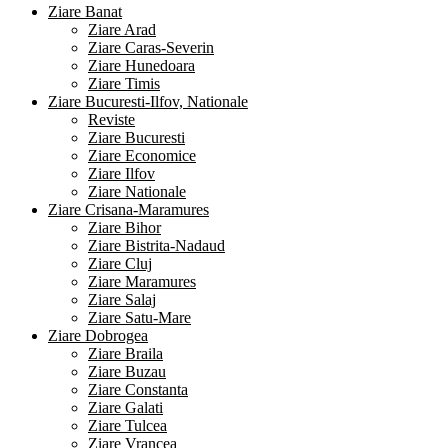
Ziare Banat
Ziare Arad
Ziare Caras-Severin
Ziare Hunedoara
Ziare Timis
Ziare Bucuresti-Ilfov, Nationale
Reviste
Ziare Bucuresti
Ziare Economice
Ziare Ilfov
Ziare Nationale
Ziare Crisana-Maramures
Ziare Bihor
Ziare Bistrita-Nadaud
Ziare Cluj
Ziare Maramures
Ziare Salaj
Ziare Satu-Mare
Ziare Dobrogea
Ziare Braila
Ziare Buzau
Ziare Constanta
Ziare Galati
Ziare Tulcea
Ziare Vrancea