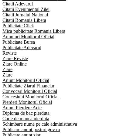
Citatii Adevarul
Citatii Evenimentul Zilei
Citatii Jurnalul National
Citatii Romania Libera
Publicitate Click
Mica publicitate Romania Libera
Anunturi Monitorul Oficial
Publicitate Bursa
Publicitate Adevarul
Reviste
Ziare Reviste
Ziare Online
Ziare
Ziare
Anunt Monitorul Oficial
Publicitate Ziarul Financiar
Convocari Monitorul Oficial
Concesiuni Monitorul Oficial
Pierderi Monitorul Oficial
Anunt Pierdere Acte
Diploma de bac pierduta
Carte de munca pierduta
Schimbare nume pe cale administrativa
Publicare anunt posturi gov ro
Publicare anunt ziar