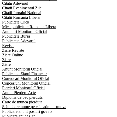
Citatii Adevarul
Citatii Evenimentul Zilei
Citatii Jurnalul National
Citatii Romania Libera
Publicitate Click
Mica publicitate Romania Libera
Anunturi Monitorul Oficial
Publicitate Bursa
Publicitate Adevarul
Reviste
Ziare Reviste
Ziare Online
Ziare
Ziare
Anunt Monitorul Oficial
Publicitate Ziarul Financiar
Convocari Monitorul Oficial
Concesiuni Monitorul Oficial
Pierderi Monitorul Oficial
Anunt Pierdere Acte
Diploma de bac pierduta
Carte de munca pierduta
Schimbare nume pe cale administrativa
Publicare anunt posturi gov ro
Publicare anunt ziar