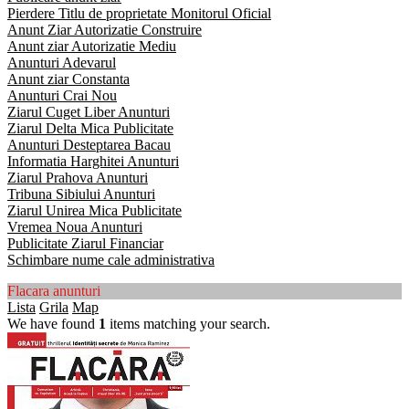
Pierdere Titlu de proprietate Monitorul Oficial
Anunt Ziar Autorizatie Construire
Anunt ziar Autorizatie Mediu
Anunturi Adevarul
Anunt ziar Constanta
Anunturi Crai Nou
Ziarul Cuget Liber Anunturi
Ziarul Delta Mica Publicitate
Anunturi Desteptarea Bacau
Informatia Harghitei Anunturi
Ziarul Prahova Anunturi
Tribuna Sibiului Anunturi
Ziarul Unirea Mica Publicitate
Vremea Noua Anunturi
Publicitate Ziarul Financiar
Schimbare nume cale administrativa
Flacara anunturi
Lista
Grila
Map
We have found
1
items matching your search.