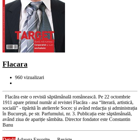
Flacara
960
vizualizari
Flacăra este o revistă săptămânală românească. Pe 22 octombrie
1911 apare primul număr al revistei Flacăra - asa “literară, artistică,
socială” - tipărită în atelierele Socec și având redacția și administrația
în Bucureşti, pe str. Parfumului, nr. 3. Publicația este săptămânală,
având ziua de apariție sâmbăta. Director fondator este Constantin
Banu
Detalii
Adauga Favorite
Reviste