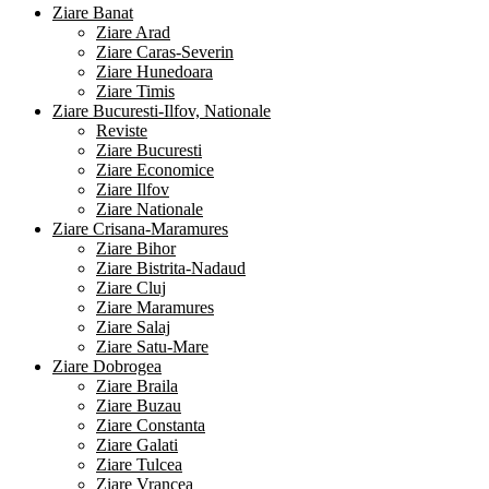
Ziare Banat
Ziare Arad
Ziare Caras-Severin
Ziare Hunedoara
Ziare Timis
Ziare Bucuresti-Ilfov, Nationale
Reviste
Ziare Bucuresti
Ziare Economice
Ziare Ilfov
Ziare Nationale
Ziare Crisana-Maramures
Ziare Bihor
Ziare Bistrita-Nadaud
Ziare Cluj
Ziare Maramures
Ziare Salaj
Ziare Satu-Mare
Ziare Dobrogea
Ziare Braila
Ziare Buzau
Ziare Constanta
Ziare Galati
Ziare Tulcea
Ziare Vrancea