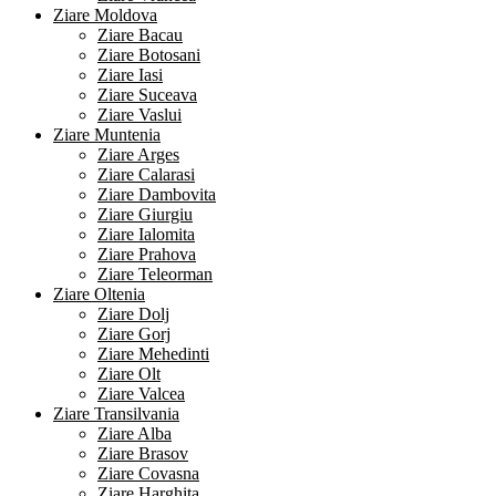
Ziare Moldova
Ziare Bacau
Ziare Botosani
Ziare Iasi
Ziare Suceava
Ziare Vaslui
Ziare Muntenia
Ziare Arges
Ziare Calarasi
Ziare Dambovita
Ziare Giurgiu
Ziare Ialomita
Ziare Prahova
Ziare Teleorman
Ziare Oltenia
Ziare Dolj
Ziare Gorj
Ziare Mehedinti
Ziare Olt
Ziare Valcea
Ziare Transilvania
Ziare Alba
Ziare Brasov
Ziare Covasna
Ziare Harghita