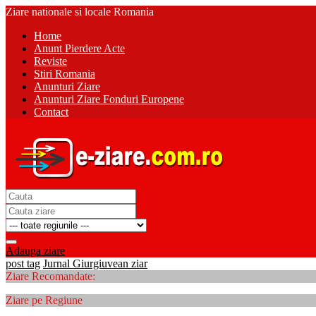
Ziare nationale si locale Romania
Home
Anunt Pierdere Acte
Reviste
Stiri Romania
Anunturi Ziare
Anunturi Ziare Fonduri Europene
Contact
Adauga ziare
post tag
Jurnal Giurgiuvean ziar
Ziare Recomandate:
Ziare pe Regiune