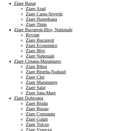
Ziare Banat
Ziare Arad
Ziare Caras-Severin
Ziare Hunedoara
Ziare Timis
Ziare Bucuresti-Ilfov, Nationale
Reviste
Ziare Bucuresti
Ziare Economice
Ziare Ilfov
Ziare Nationale
Ziare Crisana-Maramures
Ziare Bihor
Ziare Bistrita-Nadaud
Ziare Cluj
Ziare Maramures
Ziare Salaj
Ziare Satu-Mare
Ziare Dobrogea
Ziare Braila
Ziare Buzau
Ziare Constanta
Ziare Galati
Ziare Tulcea
Ziare Vrancea