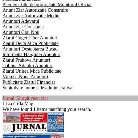
Pierdere Titlu de proprietate Monitorul Oficial
Anunt Ziar Autorizatie Construire
Anunt ziar Autorizatie Mediu
Anunturi Adevarul
Anunt ziar Constanta
Anunturi Crai Nou
Ziarul Cuget Liber Anunturi
Ziarul Delta Mica Publicitate
Anunturi Desteptarea Bacau
Informatia Harghitei Anunturi
Ziarul Prahova Anunturi
Tribuna Sibiului Anunturi
Ziarul Unirea Mica Publicitate
Vremea Noua Anunturi
Publicitate Ziarul Financiar
Schimbare nume cale administrativa
Jurnal Giurgiuvean ziar
Lista
Grila
Map
We have found
1
items matching your search.