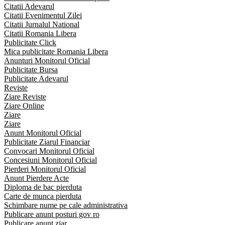
Citatii Adevarul
Citatii Evenimentul Zilei
Citatii Jurnalul National
Citatii Romania Libera
Publicitate Click
Mica publicitate Romania Libera
Anunturi Monitorul Oficial
Publicitate Bursa
Publicitate Adevarul
Reviste
Ziare Reviste
Ziare Online
Ziare
Ziare
Anunt Monitorul Oficial
Publicitate Ziarul Financiar
Convocari Monitorul Oficial
Concesiuni Monitorul Oficial
Pierderi Monitorul Oficial
Anunt Pierdere Acte
Diploma de bac pierduta
Carte de munca pierduta
Schimbare nume pe cale administrativa
Publicare anunt posturi gov ro
Publicare anunt ziar