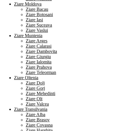
Ziare Moldova
Ziare Bacau
Ziare Botosani
Ziare Iasi
Ziare Suceava
Ziare Vaslui
Ziare Muntenia
Ziare Arges
Ziare Calarasi
Ziare Dambovita
Ziare Giurgiu
Ziare Ialomita
Ziare Prahova
Ziare Teleorman
Ziare Oltenia
Ziare Dolj
Ziare Gorj
Ziare Mehedinti
Ziare Olt
Ziare Valcea
Ziare Transilvania
Ziare Alba
Ziare Brasov
Ziare Covasna
Ziare Harghita