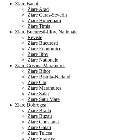
Ziare Banat
Ziare Arad
Ziare Caras-Severin
Ziare Hunedoara
Ziare Timis
Ziare Bucuresti-Ilfov, Nationale
Reviste
Ziare Bucuresti
Ziare Economice
Ziare Ilfov
Ziare Nationale
Ziare Crisana-Maramures
Ziare Bihor
Ziare Bistrita-Nadaud
Ziare Cluj
Ziare Maramures
Ziare Salaj
Ziare Satu-Mare
Ziare Dobrogea
Ziare Braila
Ziare Buzau
Ziare Constanta
Ziare Galati
Ziare Tulcea
Ziare Vrancea