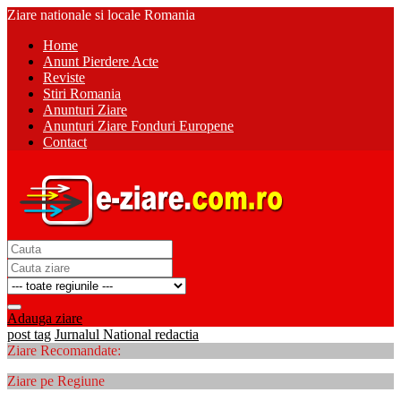
Ziare nationale si locale Romania
Home
Anunt Pierdere Acte
Reviste
Stiri Romania
Anunturi Ziare
Anunturi Ziare Fonduri Europene
Contact
Adauga ziare
post tag
Jurnalul National redactia
Ziare Recomandate:
Ziare pe Regiune