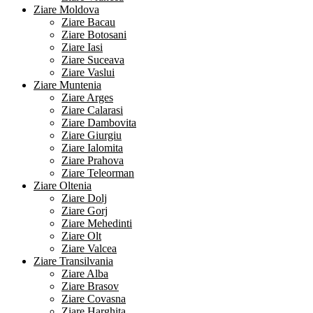
Ziare Moldova
Ziare Bacau
Ziare Botosani
Ziare Iasi
Ziare Suceava
Ziare Vaslui
Ziare Muntenia
Ziare Arges
Ziare Calarasi
Ziare Dambovita
Ziare Giurgiu
Ziare Ialomita
Ziare Prahova
Ziare Teleorman
Ziare Oltenia
Ziare Dolj
Ziare Gorj
Ziare Mehedinti
Ziare Olt
Ziare Valcea
Ziare Transilvania
Ziare Alba
Ziare Brasov
Ziare Covasna
Ziare Harghita