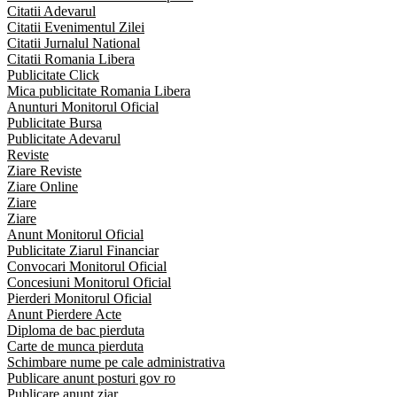
Citatii Adevarul
Citatii Evenimentul Zilei
Citatii Jurnalul National
Citatii Romania Libera
Publicitate Click
Mica publicitate Romania Libera
Anunturi Monitorul Oficial
Publicitate Bursa
Publicitate Adevarul
Reviste
Ziare Reviste
Ziare Online
Ziare
Ziare
Anunt Monitorul Oficial
Publicitate Ziarul Financiar
Convocari Monitorul Oficial
Concesiuni Monitorul Oficial
Pierderi Monitorul Oficial
Anunt Pierdere Acte
Diploma de bac pierduta
Carte de munca pierduta
Schimbare nume pe cale administrativa
Publicare anunt posturi gov ro
Publicare anunt ziar