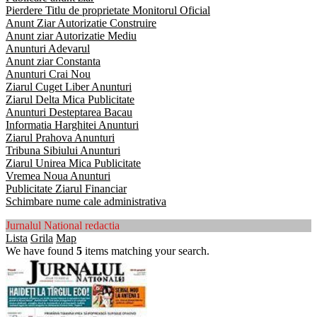
Pierdere Titlu de proprietate Monitorul Oficial
Anunt Ziar Autorizatie Construire
Anunt ziar Autorizatie Mediu
Anunturi Adevarul
Anunt ziar Constanta
Anunturi Crai Nou
Ziarul Cuget Liber Anunturi
Ziarul Delta Mica Publicitate
Anunturi Desteptarea Bacau
Informatia Harghitei Anunturi
Ziarul Prahova Anunturi
Tribuna Sibiului Anunturi
Ziarul Unirea Mica Publicitate
Vremea Noua Anunturi
Publicitate Ziarul Financiar
Schimbare nume cale administrativa
Jurnalul National redactia
Lista
Grila
Map
We have found
5
items matching your search.