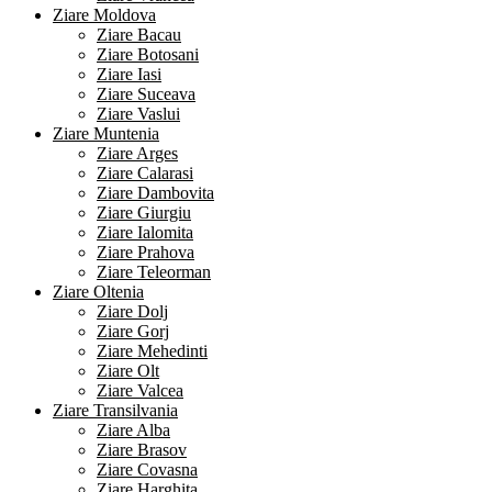
Ziare Moldova
Ziare Bacau
Ziare Botosani
Ziare Iasi
Ziare Suceava
Ziare Vaslui
Ziare Muntenia
Ziare Arges
Ziare Calarasi
Ziare Dambovita
Ziare Giurgiu
Ziare Ialomita
Ziare Prahova
Ziare Teleorman
Ziare Oltenia
Ziare Dolj
Ziare Gorj
Ziare Mehedinti
Ziare Olt
Ziare Valcea
Ziare Transilvania
Ziare Alba
Ziare Brasov
Ziare Covasna
Ziare Harghita