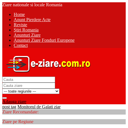
Ziare nationale si locale Romania
Home
Anunt Pierdere Acte
Reviste
Stiri Romania
Anunturi Ziare
Anunturi Ziare Fonduri Europene
Contact
Adauga ziare
post tag
Monitorul de Galati ziar
Ziare Recomandate:
Ziare pe Regiune