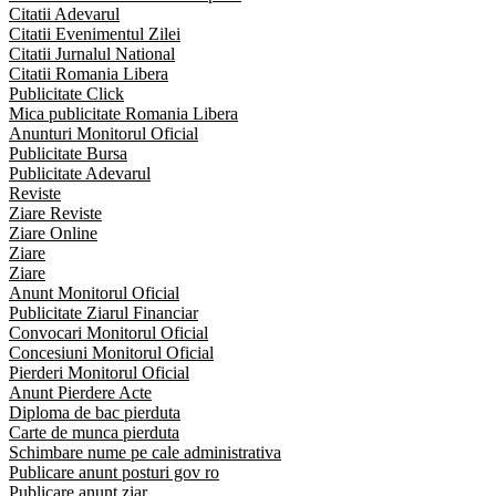
Citatii Adevarul
Citatii Evenimentul Zilei
Citatii Jurnalul National
Citatii Romania Libera
Publicitate Click
Mica publicitate Romania Libera
Anunturi Monitorul Oficial
Publicitate Bursa
Publicitate Adevarul
Reviste
Ziare Reviste
Ziare Online
Ziare
Ziare
Anunt Monitorul Oficial
Publicitate Ziarul Financiar
Convocari Monitorul Oficial
Concesiuni Monitorul Oficial
Pierderi Monitorul Oficial
Anunt Pierdere Acte
Diploma de bac pierduta
Carte de munca pierduta
Schimbare nume pe cale administrativa
Publicare anunt posturi gov ro
Publicare anunt ziar