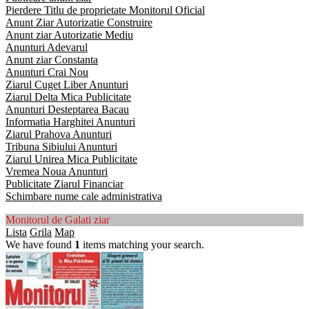
Pierdere Titlu de proprietate Monitorul Oficial
Anunt Ziar Autorizatie Construire
Anunt ziar Autorizatie Mediu
Anunturi Adevarul
Anunt ziar Constanta
Anunturi Crai Nou
Ziarul Cuget Liber Anunturi
Ziarul Delta Mica Publicitate
Anunturi Desteptarea Bacau
Informatia Harghitei Anunturi
Ziarul Prahova Anunturi
Tribuna Sibiului Anunturi
Ziarul Unirea Mica Publicitate
Vremea Noua Anunturi
Publicitate Ziarul Financiar
Schimbare nume cale administrativa
Monitorul de Galati ziar
Lista
Grila
Map
We have found
1
items matching your search.