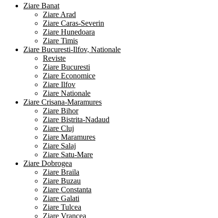
Ziare Banat
Ziare Arad
Ziare Caras-Severin
Ziare Hunedoara
Ziare Timis
Ziare Bucuresti-Ilfov, Nationale
Reviste
Ziare Bucuresti
Ziare Economice
Ziare Ilfov
Ziare Nationale
Ziare Crisana-Maramures
Ziare Bihor
Ziare Bistrita-Nadaud
Ziare Cluj
Ziare Maramures
Ziare Salaj
Ziare Satu-Mare
Ziare Dobrogea
Ziare Braila
Ziare Buzau
Ziare Constanta
Ziare Galati
Ziare Tulcea
Ziare Vrancea