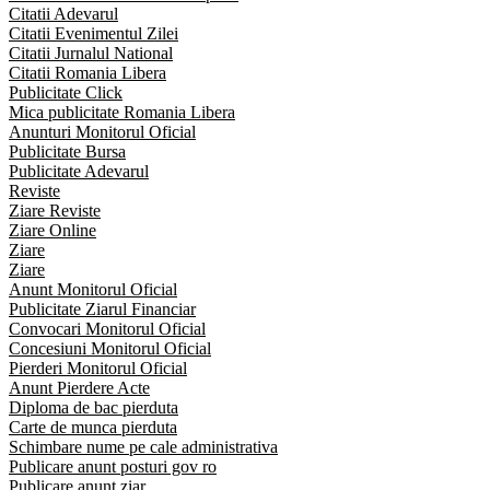
Citatii Adevarul
Citatii Evenimentul Zilei
Citatii Jurnalul National
Citatii Romania Libera
Publicitate Click
Mica publicitate Romania Libera
Anunturi Monitorul Oficial
Publicitate Bursa
Publicitate Adevarul
Reviste
Ziare Reviste
Ziare Online
Ziare
Ziare
Anunt Monitorul Oficial
Publicitate Ziarul Financiar
Convocari Monitorul Oficial
Concesiuni Monitorul Oficial
Pierderi Monitorul Oficial
Anunt Pierdere Acte
Diploma de bac pierduta
Carte de munca pierduta
Schimbare nume pe cale administrativa
Publicare anunt posturi gov ro
Publicare anunt ziar