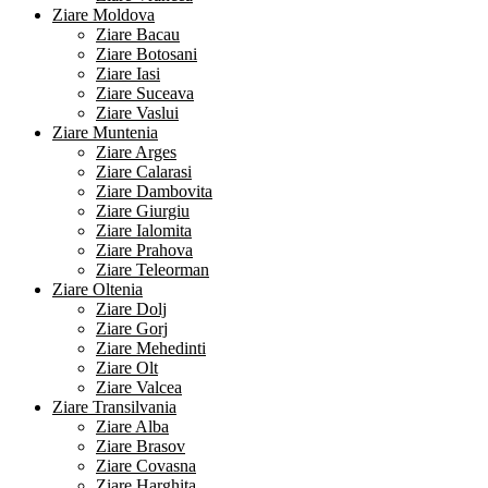
Ziare Moldova
Ziare Bacau
Ziare Botosani
Ziare Iasi
Ziare Suceava
Ziare Vaslui
Ziare Muntenia
Ziare Arges
Ziare Calarasi
Ziare Dambovita
Ziare Giurgiu
Ziare Ialomita
Ziare Prahova
Ziare Teleorman
Ziare Oltenia
Ziare Dolj
Ziare Gorj
Ziare Mehedinti
Ziare Olt
Ziare Valcea
Ziare Transilvania
Ziare Alba
Ziare Brasov
Ziare Covasna
Ziare Harghita