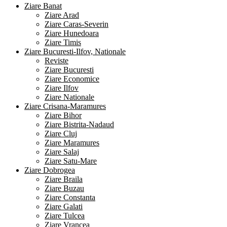
Ziare Banat
Ziare Arad
Ziare Caras-Severin
Ziare Hunedoara
Ziare Timis
Ziare Bucuresti-Ilfov, Nationale
Reviste
Ziare Bucuresti
Ziare Economice
Ziare Ilfov
Ziare Nationale
Ziare Crisana-Maramures
Ziare Bihor
Ziare Bistrita-Nadaud
Ziare Cluj
Ziare Maramures
Ziare Salaj
Ziare Satu-Mare
Ziare Dobrogea
Ziare Braila
Ziare Buzau
Ziare Constanta
Ziare Galati
Ziare Tulcea
Ziare Vrancea