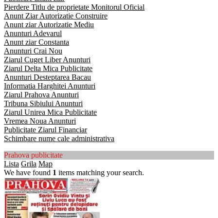
Pierdere Titlu de proprietate Monitorul Oficial
Anunt Ziar Autorizatie Construire
Anunt ziar Autorizatie Mediu
Anunturi Adevarul
Anunt ziar Constanta
Anunturi Crai Nou
Ziarul Cuget Liber Anunturi
Ziarul Delta Mica Publicitate
Anunturi Desteptarea Bacau
Informatia Harghitei Anunturi
Ziarul Prahova Anunturi
Tribuna Sibiului Anunturi
Ziarul Unirea Mica Publicitate
Vremea Noua Anunturi
Publicitate Ziarul Financiar
Schimbare nume cale administrativa
Prahova publicitate
Lista
Grila
Map
We have found
1
items matching your search.