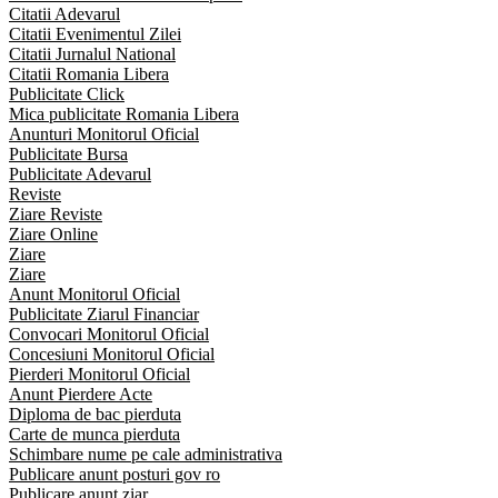
Citatii Adevarul
Citatii Evenimentul Zilei
Citatii Jurnalul National
Citatii Romania Libera
Publicitate Click
Mica publicitate Romania Libera
Anunturi Monitorul Oficial
Publicitate Bursa
Publicitate Adevarul
Reviste
Ziare Reviste
Ziare Online
Ziare
Ziare
Anunt Monitorul Oficial
Publicitate Ziarul Financiar
Convocari Monitorul Oficial
Concesiuni Monitorul Oficial
Pierderi Monitorul Oficial
Anunt Pierdere Acte
Diploma de bac pierduta
Carte de munca pierduta
Schimbare nume pe cale administrativa
Publicare anunt posturi gov ro
Publicare anunt ziar