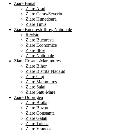
Ziare Banat
Ziare Arad
Ziare Caras-Severin
Ziare Hunedoara
Ziare Timis
Ziare Bucuresti-Ilfov, Nationale
Reviste
Ziare Bucuresti
Ziare Economice
Ziare Ilfov
Ziare Nationale
Ziare Crisana-Maramures
Ziare Bihor
Ziare Bistrita-Nadaud
Ziare Cluj
Ziare Maramures
Ziare Salaj
Ziare Satu-Mare
Ziare Dobrogea
Ziare Braila
Ziare Buzau
Ziare Constanta
Ziare Galati
Ziare Tulcea
Ziare Vrancea