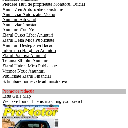
Pierdere Titlu de proprietate Monitorul Oficial
Anunt Ziar Autorizatie Construire
Anunt ziar Autorizatie Mediu
Anunturi Adevarul
Anunt ziar Constanta
Anunturi Crai Nou
Ziarul Cuget Liber Anunturi
Ziarul Delta Mica Publicitate
Anunturi Desteptarea Bacau
Informatia Harghitei Anunturi
Ziarul Prahova Anunturi
Tribuna Sibiului Anunturi
Ziarul Unirea Mica Publicitate
Vremea Noua Anunturi
Publicitate Ziarul Financiar
Schimbare nume cale administrativa
Promotor redactia
Lista
Grila
Map
We have found
1
items matching your search.