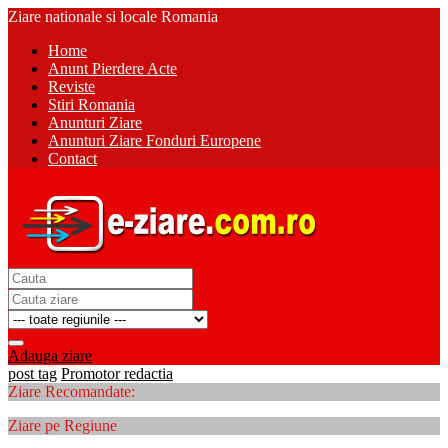
Ziare nationale si locale Romania
Home
Anunt Pierdere Acte
Reviste
Stiri Romania
Anunturi Ziare
Anunturi Ziare Fonduri Europene
Contact
Adauga ziare
post tag
Promotor redactia
Ziare Recomandate:
Ziare pe Regiune