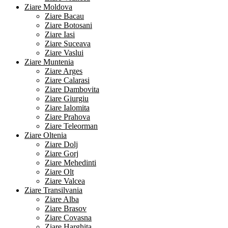
Ziare Moldova
Ziare Bacau
Ziare Botosani
Ziare Iasi
Ziare Suceava
Ziare Vaslui
Ziare Muntenia
Ziare Arges
Ziare Calarasi
Ziare Dambovita
Ziare Giurgiu
Ziare Ialomita
Ziare Prahova
Ziare Teleorman
Ziare Oltenia
Ziare Dolj
Ziare Gorj
Ziare Mehedinti
Ziare Olt
Ziare Valcea
Ziare Transilvania
Ziare Alba
Ziare Brasov
Ziare Covasna
Ziare Harghita