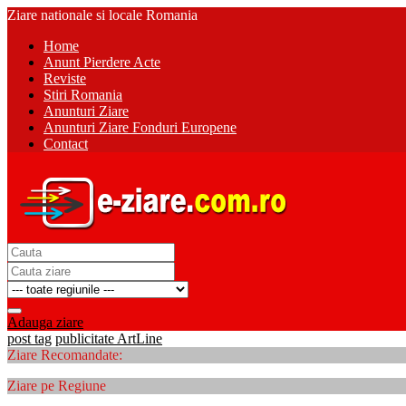
Ziare nationale si locale Romania
Home
Anunt Pierdere Acte
Reviste
Stiri Romania
Anunturi Ziare
Anunturi Ziare Fonduri Europene
Contact
Adauga ziare
post tag
publicitate ArtLine
Ziare Recomandate:
Ziare pe Regiune