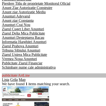
Pierdere Titlu de proprietate Monitorul Oficial
Anunt Ziar Autorizatie Construire
Anunt ziar Autorizatie Mediu
Anunturi Adevarul
Anunt ziar Constanta
Anunturi Crai Nou
Ziarul Cuget Liber Anunturi
Ziarul Delta Mica Publicitate
Anunturi Desteptarea Bacau
Informatia Harghitei Anunturi
Ziarul Prahova Anunturi
Tribuna Sibiului Anunturi
Ziarul Unirea Mica Publicitate
Vremea Noua Anunturi
Publicitate Ziarul Financiar
Schimbare nume cale administrativa
publicitate ArtLine
Lista
Grila
Map
We have found
1
items matching your search.