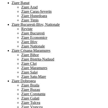
Ziare Banat
Ziare Arad
Ziare Caras-Severin
Ziare Hunedoara
Ziare Timis
Ziare Bucuresti-Ilfov, Nationale
Reviste
Ziare Bucuresti
Ziare Economice
Ziare Ilfov
Ziare Nationale
Ziare Crisana-Maramures
Ziare Bihor
Ziare Bistrita-Nadaud
Ziare Cluj
Ziare Maramures
Ziare Salaj
Ziare Satu-Mare
Ziare Dobrogea
Ziare Braila
Ziare Buzau
Ziare Constanta
Ziare Galati
Ziare Tulcea
Ziare Vrancea