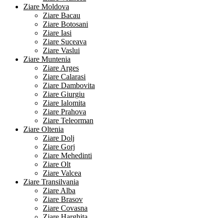
Ziare Moldova
Ziare Bacau
Ziare Botosani
Ziare Iasi
Ziare Suceava
Ziare Vaslui
Ziare Muntenia
Ziare Arges
Ziare Calarasi
Ziare Dambovita
Ziare Giurgiu
Ziare Ialomita
Ziare Prahova
Ziare Teleorman
Ziare Oltenia
Ziare Dolj
Ziare Gorj
Ziare Mehedinti
Ziare Olt
Ziare Valcea
Ziare Transilvania
Ziare Alba
Ziare Brasov
Ziare Covasna
Ziare Harghita