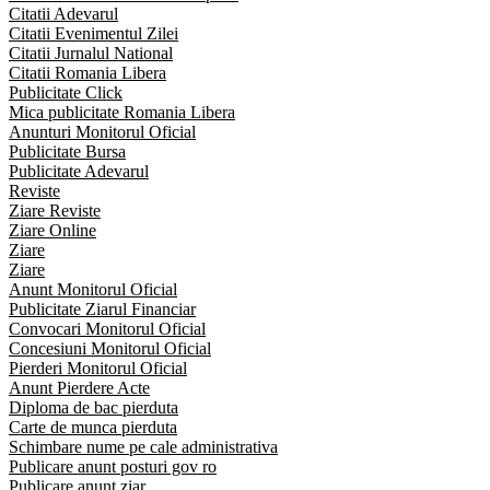
Citatii Adevarul
Citatii Evenimentul Zilei
Citatii Jurnalul National
Citatii Romania Libera
Publicitate Click
Mica publicitate Romania Libera
Anunturi Monitorul Oficial
Publicitate Bursa
Publicitate Adevarul
Reviste
Ziare Reviste
Ziare Online
Ziare
Ziare
Anunt Monitorul Oficial
Publicitate Ziarul Financiar
Convocari Monitorul Oficial
Concesiuni Monitorul Oficial
Pierderi Monitorul Oficial
Anunt Pierdere Acte
Diploma de bac pierduta
Carte de munca pierduta
Schimbare nume pe cale administrativa
Publicare anunt posturi gov ro
Publicare anunt ziar