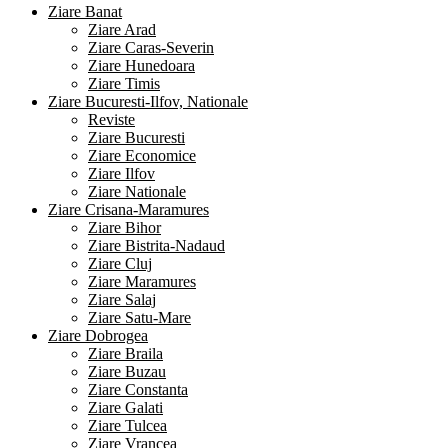
Ziare Banat
Ziare Arad
Ziare Caras-Severin
Ziare Hunedoara
Ziare Timis
Ziare Bucuresti-Ilfov, Nationale
Reviste
Ziare Bucuresti
Ziare Economice
Ziare Ilfov
Ziare Nationale
Ziare Crisana-Maramures
Ziare Bihor
Ziare Bistrita-Nadaud
Ziare Cluj
Ziare Maramures
Ziare Salaj
Ziare Satu-Mare
Ziare Dobrogea
Ziare Braila
Ziare Buzau
Ziare Constanta
Ziare Galati
Ziare Tulcea
Ziare Vrancea