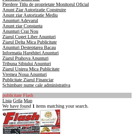
Pierdere Titlu de proprietate Monitorul Oficial
Anunt Ziar Autorizatie Construire
Anunt ziar Autorizatie Mediu
Anunturi Adevarul
Anunt ziar Constanta
Anunturi Crai Nou
Ziarul Cuget Liber Anunturi
Ziarul Delta Mica Publicitate
Anunturi Desteptarea Bacau
Informatia Harghitei Anunturi
Ziarul Prahova Anunturi
Tribuna Sibiului Anunturi
Ziarul Unirea Mica Publicitate
Vremea Noua Anunturi
Publicitate Ziarul Financiar
Schimbare nume cale administrativa
publicitate Flash
Lista
Grila
Map
We have found
1
items matching your search.