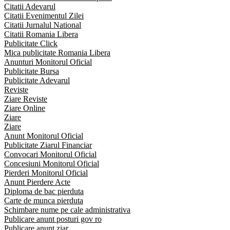
Citatii Adevarul
Citatii Evenimentul Zilei
Citatii Jurnalul National
Citatii Romania Libera
Publicitate Click
Mica publicitate Romania Libera
Anunturi Monitorul Oficial
Publicitate Bursa
Publicitate Adevarul
Reviste
Ziare Reviste
Ziare Online
Ziare
Ziare
Anunt Monitorul Oficial
Publicitate Ziarul Financiar
Convocari Monitorul Oficial
Concesiuni Monitorul Oficial
Pierderi Monitorul Oficial
Anunt Pierdere Acte
Diploma de bac pierduta
Carte de munca pierduta
Schimbare nume pe cale administrativa
Publicare anunt posturi gov ro
Publicare anunt ziar