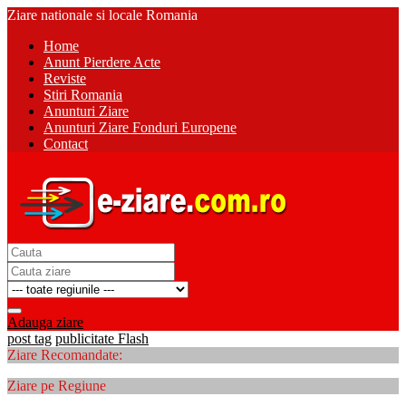
Ziare nationale si locale Romania
Home
Anunt Pierdere Acte
Reviste
Stiri Romania
Anunturi Ziare
Anunturi Ziare Fonduri Europene
Contact
Adauga ziare
post tag
publicitate Flash
Ziare Recomandate:
Ziare pe Regiune