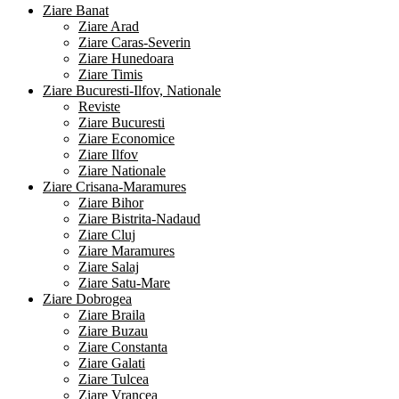
Ziare Banat
Ziare Arad
Ziare Caras-Severin
Ziare Hunedoara
Ziare Timis
Ziare Bucuresti-Ilfov, Nationale
Reviste
Ziare Bucuresti
Ziare Economice
Ziare Ilfov
Ziare Nationale
Ziare Crisana-Maramures
Ziare Bihor
Ziare Bistrita-Nadaud
Ziare Cluj
Ziare Maramures
Ziare Salaj
Ziare Satu-Mare
Ziare Dobrogea
Ziare Braila
Ziare Buzau
Ziare Constanta
Ziare Galati
Ziare Tulcea
Ziare Vrancea