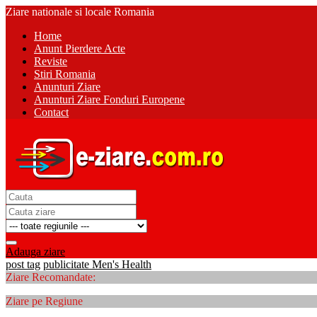
Ziare nationale si locale Romania
Home
Anunt Pierdere Acte
Reviste
Stiri Romania
Anunturi Ziare
Anunturi Ziare Fonduri Europene
Contact
Adauga ziare
post tag
publicitate Men's Health
Ziare Recomandate:
Ziare pe Regiune