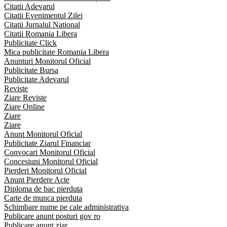
Citatii Adevarul
Citatii Evenimentul Zilei
Citatii Jurnalul National
Citatii Romania Libera
Publicitate Click
Mica publicitate Romania Libera
Anunturi Monitorul Oficial
Publicitate Bursa
Publicitate Adevarul
Reviste
Ziare Reviste
Ziare Online
Ziare
Ziare
Anunt Monitorul Oficial
Publicitate Ziarul Financiar
Convocari Monitorul Oficial
Concesiuni Monitorul Oficial
Pierderi Monitorul Oficial
Anunt Pierdere Acte
Diploma de bac pierduta
Carte de munca pierduta
Schimbare nume pe cale administrativa
Publicare anunt posturi gov ro
Publicare anunt ziar