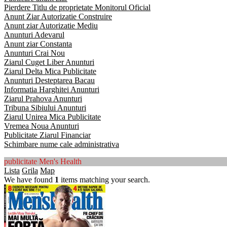
Pierdere Titlu de proprietate Monitorul Oficial
Anunt Ziar Autorizatie Construire
Anunt ziar Autorizatie Mediu
Anunturi Adevarul
Anunt ziar Constanta
Anunturi Crai Nou
Ziarul Cuget Liber Anunturi
Ziarul Delta Mica Publicitate
Anunturi Desteptarea Bacau
Informatia Harghitei Anunturi
Ziarul Prahova Anunturi
Tribuna Sibiului Anunturi
Ziarul Unirea Mica Publicitate
Vremea Noua Anunturi
Publicitate Ziarul Financiar
Schimbare nume cale administrativa
publicitate Men's Health
Lista
Grila
Map
We have found
1
items matching your search.