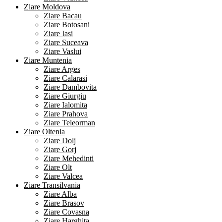
Ziare Moldova
Ziare Bacau
Ziare Botosani
Ziare Iasi
Ziare Suceava
Ziare Vaslui
Ziare Muntenia
Ziare Arges
Ziare Calarasi
Ziare Dambovita
Ziare Giurgiu
Ziare Ialomita
Ziare Prahova
Ziare Teleorman
Ziare Oltenia
Ziare Dolj
Ziare Gorj
Ziare Mehedinti
Ziare Olt
Ziare Valcea
Ziare Transilvania
Ziare Alba
Ziare Brasov
Ziare Covasna
Ziare Harghita