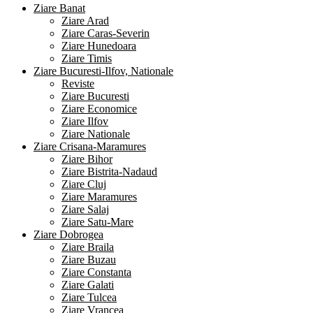
Ziare Banat
Ziare Arad
Ziare Caras-Severin
Ziare Hunedoara
Ziare Timis
Ziare Bucuresti-Ilfov, Nationale
Reviste
Ziare Bucuresti
Ziare Economice
Ziare Ilfov
Ziare Nationale
Ziare Crisana-Maramures
Ziare Bihor
Ziare Bistrita-Nadaud
Ziare Cluj
Ziare Maramures
Ziare Salaj
Ziare Satu-Mare
Ziare Dobrogea
Ziare Braila
Ziare Buzau
Ziare Constanta
Ziare Galati
Ziare Tulcea
Ziare Vrancea