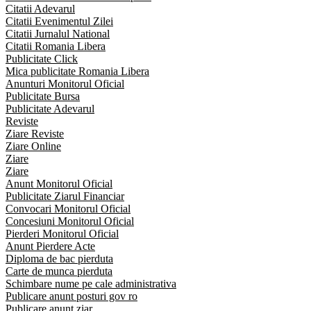
Citatii Adevarul
Citatii Evenimentul Zilei
Citatii Jurnalul National
Citatii Romania Libera
Publicitate Click
Mica publicitate Romania Libera
Anunturi Monitorul Oficial
Publicitate Bursa
Publicitate Adevarul
Reviste
Ziare Reviste
Ziare Online
Ziare
Ziare
Anunt Monitorul Oficial
Publicitate Ziarul Financiar
Convocari Monitorul Oficial
Concesiuni Monitorul Oficial
Pierderi Monitorul Oficial
Anunt Pierdere Acte
Diploma de bac pierduta
Carte de munca pierduta
Schimbare nume pe cale administrativa
Publicare anunt posturi gov ro
Publicare anunt ziar