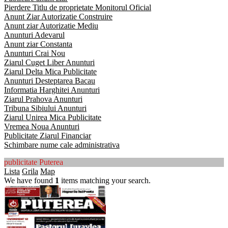
Pierdere Titlu de proprietate Monitorul Oficial
Anunt Ziar Autorizatie Construire
Anunt ziar Autorizatie Mediu
Anunturi Adevarul
Anunt ziar Constanta
Anunturi Crai Nou
Ziarul Cuget Liber Anunturi
Ziarul Delta Mica Publicitate
Anunturi Desteptarea Bacau
Informatia Harghitei Anunturi
Ziarul Prahova Anunturi
Tribuna Sibiului Anunturi
Ziarul Unirea Mica Publicitate
Vremea Noua Anunturi
Publicitate Ziarul Financiar
Schimbare nume cale administrativa
publicitate Puterea
Lista
Grila
Map
We have found
1
items matching your search.