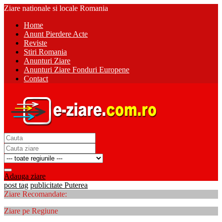
Ziare nationale si locale Romania
Home
Anunt Pierdere Acte
Reviste
Stiri Romania
Anunturi Ziare
Anunturi Ziare Fonduri Europene
Contact
Adauga ziare
post tag
publicitate Puterea
Ziare Recomandate:
Ziare pe Regiune