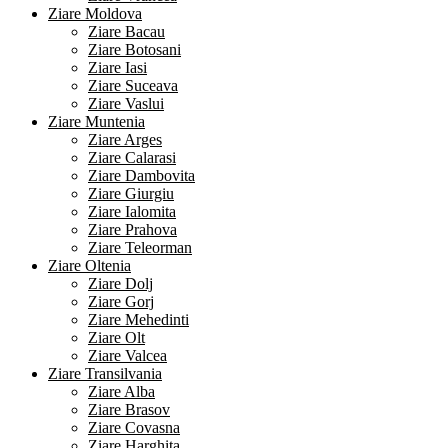
Ziare Moldova
Ziare Bacau
Ziare Botosani
Ziare Iasi
Ziare Suceava
Ziare Vaslui
Ziare Muntenia
Ziare Arges
Ziare Calarasi
Ziare Dambovita
Ziare Giurgiu
Ziare Ialomita
Ziare Prahova
Ziare Teleorman
Ziare Oltenia
Ziare Dolj
Ziare Gorj
Ziare Mehedinti
Ziare Olt
Ziare Valcea
Ziare Transilvania
Ziare Alba
Ziare Brasov
Ziare Covasna
Ziare Harghita