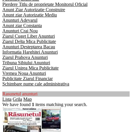
Pierdere Titlu de proprietate Monitorul Oficial
Anunt Ziar Autorizatie Construire
Anunt ziar Autorizatie Mediu
Anunturi Adevarul
Anunt ziar Constanta
Anunturi Crai Nou
Ziarul Cuget Liber Anunturi
Ziarul Delta Mica Publicitate
Anunturi Desteptarea Bacau
Informatia Harghitei Anunturi
Ziarul Prahova Anunturi
Tribuna Sibiului Anunturi
Ziarul Unirea Mica Publicitate
Vremea Noua Anunturi
Publicitate Ziarul Financiar
Schimbare nume cale administrativa
Rasunetul anunturi
Lista
Grila
Map
We have found
1
items matching your search.