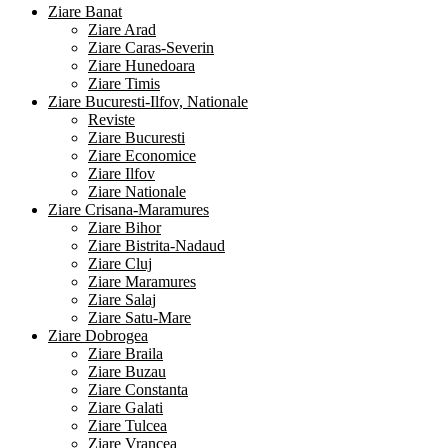
Ziare Banat
Ziare Arad
Ziare Caras-Severin
Ziare Hunedoara
Ziare Timis
Ziare Bucuresti-Ilfov, Nationale
Reviste
Ziare Bucuresti
Ziare Economice
Ziare Ilfov
Ziare Nationale
Ziare Crisana-Maramures
Ziare Bihor
Ziare Bistrita-Nadaud
Ziare Cluj
Ziare Maramures
Ziare Salaj
Ziare Satu-Mare
Ziare Dobrogea
Ziare Braila
Ziare Buzau
Ziare Constanta
Ziare Galati
Ziare Tulcea
Ziare Vrancea