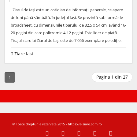
Ziarul de Iaşi este un cotidian de informaţii generale, ce apare
de luni până sâmbătă, în judeţul Iaşi. Se prezintă sub formă de
broadsheet, cu dimensiunile tiparului de 32,5 x 54 cm, având 16-
20 pagini din care policromie 4-12 pagini. Este lider de piaţă.
Tirajul ziarului Ziarul de Iaşi este de 7.056 exemplare pe ediţie.
Ziare Iasi
Pagina 1 din 27
1
© Toate drepturile rezervate 2015 - https://e-ziare.com.ro