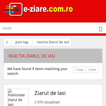
post tag
reactia Ziarul de Iasi
REACTIA ZIARUL DE IASI
We have found
1
items matching your
Lista
Grila
search.
Ziarul de Iasi
975
vizualizari