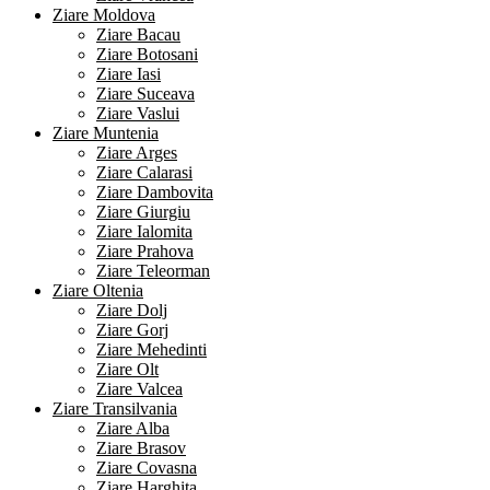
Ziare Moldova
Ziare Bacau
Ziare Botosani
Ziare Iasi
Ziare Suceava
Ziare Vaslui
Ziare Muntenia
Ziare Arges
Ziare Calarasi
Ziare Dambovita
Ziare Giurgiu
Ziare Ialomita
Ziare Prahova
Ziare Teleorman
Ziare Oltenia
Ziare Dolj
Ziare Gorj
Ziare Mehedinti
Ziare Olt
Ziare Valcea
Ziare Transilvania
Ziare Alba
Ziare Brasov
Ziare Covasna
Ziare Harghita