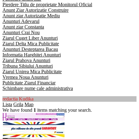
Pierdere Titlu de proprietate Monitorul Oficial
Anunt Ziar Autorizatie Construire
Anunt ziar Autorizatie Mediu
Anunturi Adevarul
Anunt ziar Constanta
Anunturi Crai Nou
Ziarul Cuget Liber Anunturi
Ziarul Delta Mica Publicitate
Anunturi Desteptarea Bacau
Informatia Harghitei Anunturi
Ziarul Prahova Anunturi
Tribuna Sibiului Anunturi
Ziarul Unirea Mica Publicitate
Vremea Noua Anunturi
Publicitate Ziarul Financiar
Schimbare nume cale administrativa
redactia Kudika
Lista
Grila
Map
We have found
1
items matching your search.