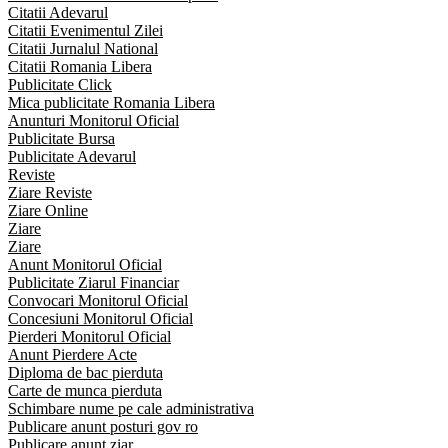
Citatii Adevarul
Citatii Evenimentul Zilei
Citatii Jurnalul National
Citatii Romania Libera
Publicitate Click
Mica publicitate Romania Libera
Anunturi Monitorul Oficial
Publicitate Bursa
Publicitate Adevarul
Reviste
Ziare Reviste
Ziare Online
Ziare
Ziare
Anunt Monitorul Oficial
Publicitate Ziarul Financiar
Convocari Monitorul Oficial
Concesiuni Monitorul Oficial
Pierderi Monitorul Oficial
Anunt Pierdere Acte
Diploma de bac pierduta
Carte de munca pierduta
Schimbare nume pe cale administrativa
Publicare anunt posturi gov ro
Publicare anunt ziar