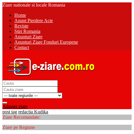
Ziare nationale si locale Romania
Home
Anunt Pierdere Acte
Reviste
Stiri Romania
Anunturi Ziare
Anunturi Ziare Fonduri Europene
Contact
Adauga ziare
post tag
redactia Kudika
Ziare Recomandate:
Ziare pe Regiune