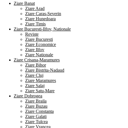
Ziare Banat
Ziare Arad
Ziare Caras-Severin
Ziare Hunedoara
Ziare Timis
Ziare Bucuresti-Ilfov, Nationale
Reviste
Ziare Bucuresti
Ziare Economice
Ziare Ilfov
Ziare Nationale
Ziare Crisana-Maramures
Ziare Bihor
Ziare Bistrita-Nadaud
Ziare Cluj
Ziare Maramures
Ziare Salaj
Ziare Satu-Mare
Ziare Dobrogea
Ziare Braila
Ziare Buzau
Ziare Constanta
Ziare Galati
Ziare Tulcea
Ziare Vrancea