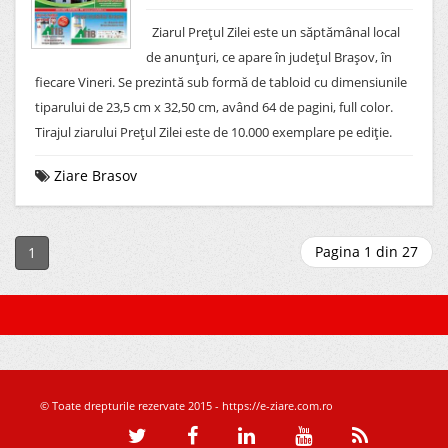
Ziarul Preţul Zilei este un săptămânal local
de anunţuri, ce apare în judeţul Braşov, în
fiecare Vineri. Se prezintă sub formă de tabloid cu dimensiunile
tiparului de 23,5 cm x 32,50 cm, având 64 de pagini, full color.
Tirajul ziarului Preţul Zilei este de 10.000 exemplare pe ediţie.
Ziare Brasov
Pagina 1 din 27
1
© Toate drepturile rezervate 2015 - https://e-ziare.com.ro