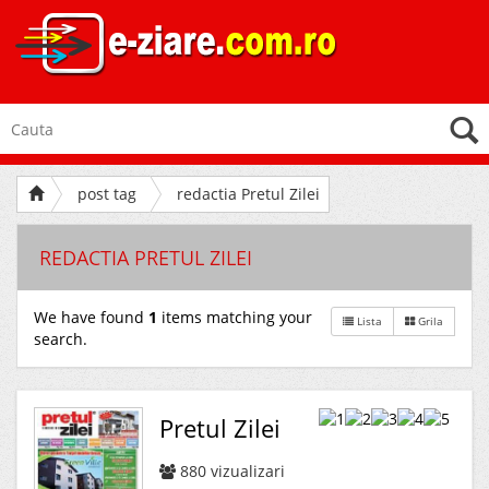
post tag
redactia Pretul Zilei
REDACTIA PRETUL ZILEI
We have found
1
items matching your
Lista
Grila
search.
Pretul Zilei
880
vizualizari