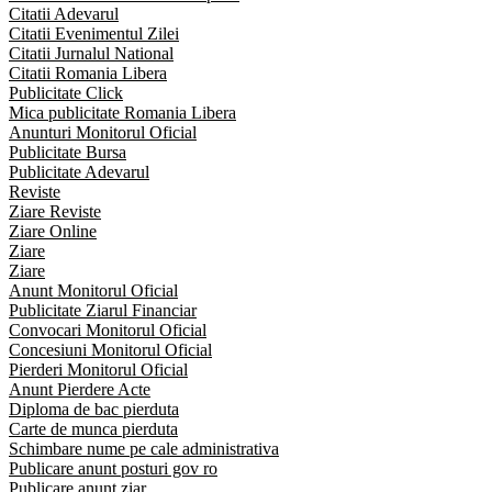
Citatii Adevarul
Citatii Evenimentul Zilei
Citatii Jurnalul National
Citatii Romania Libera
Publicitate Click
Mica publicitate Romania Libera
Anunturi Monitorul Oficial
Publicitate Bursa
Publicitate Adevarul
Reviste
Ziare Reviste
Ziare Online
Ziare
Ziare
Anunt Monitorul Oficial
Publicitate Ziarul Financiar
Convocari Monitorul Oficial
Concesiuni Monitorul Oficial
Pierderi Monitorul Oficial
Anunt Pierdere Acte
Diploma de bac pierduta
Carte de munca pierduta
Schimbare nume pe cale administrativa
Publicare anunt posturi gov ro
Publicare anunt ziar