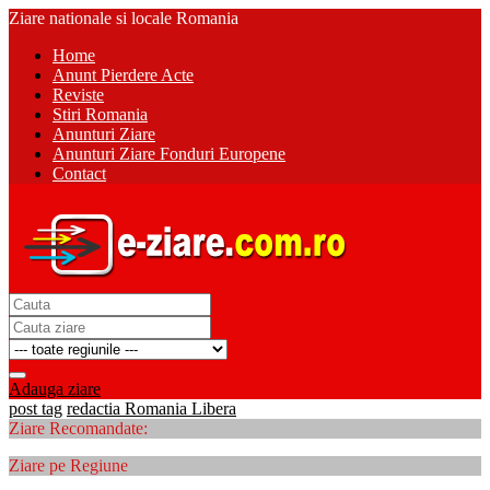
Ziare nationale si locale Romania
Home
Anunt Pierdere Acte
Reviste
Stiri Romania
Anunturi Ziare
Anunturi Ziare Fonduri Europene
Contact
Adauga ziare
post tag
redactia Romania Libera
Ziare Recomandate:
Ziare pe Regiune