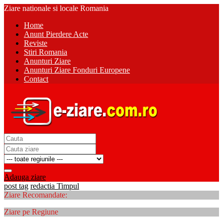
Ziare nationale si locale Romania
Home
Anunt Pierdere Acte
Reviste
Stiri Romania
Anunturi Ziare
Anunturi Ziare Fonduri Europene
Contact
Adauga ziare
post tag
redactia Timpul
Ziare Recomandate:
Ziare pe Regiune