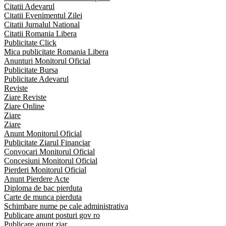
Citatii Adevarul
Citatii Evenimentul Zilei
Citatii Jurnalul National
Citatii Romania Libera
Publicitate Click
Mica publicitate Romania Libera
Anunturi Monitorul Oficial
Publicitate Bursa
Publicitate Adevarul
Reviste
Ziare Reviste
Ziare Online
Ziare
Ziare
Anunt Monitorul Oficial
Publicitate Ziarul Financiar
Convocari Monitorul Oficial
Concesiuni Monitorul Oficial
Pierderi Monitorul Oficial
Anunt Pierdere Acte
Diploma de bac pierduta
Carte de munca pierduta
Schimbare nume pe cale administrativa
Publicare anunt posturi gov ro
Publicare anunt ziar