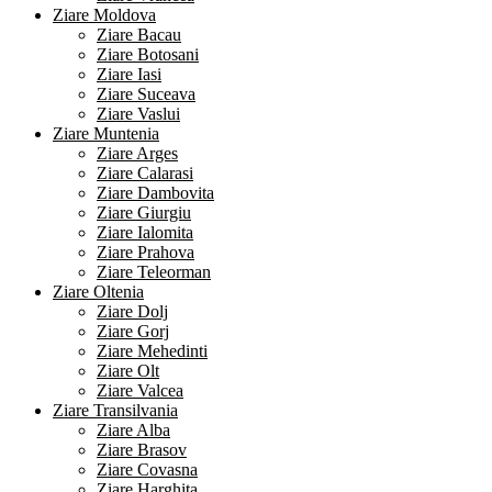
Ziare Moldova
Ziare Bacau
Ziare Botosani
Ziare Iasi
Ziare Suceava
Ziare Vaslui
Ziare Muntenia
Ziare Arges
Ziare Calarasi
Ziare Dambovita
Ziare Giurgiu
Ziare Ialomita
Ziare Prahova
Ziare Teleorman
Ziare Oltenia
Ziare Dolj
Ziare Gorj
Ziare Mehedinti
Ziare Olt
Ziare Valcea
Ziare Transilvania
Ziare Alba
Ziare Brasov
Ziare Covasna
Ziare Harghita