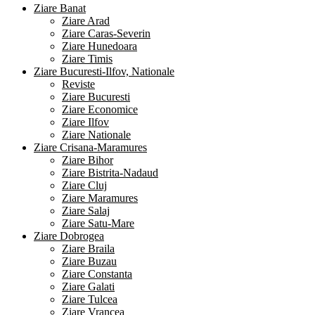
Ziare Banat
Ziare Arad
Ziare Caras-Severin
Ziare Hunedoara
Ziare Timis
Ziare Bucuresti-Ilfov, Nationale
Reviste
Ziare Bucuresti
Ziare Economice
Ziare Ilfov
Ziare Nationale
Ziare Crisana-Maramures
Ziare Bihor
Ziare Bistrita-Nadaud
Ziare Cluj
Ziare Maramures
Ziare Salaj
Ziare Satu-Mare
Ziare Dobrogea
Ziare Braila
Ziare Buzau
Ziare Constanta
Ziare Galati
Ziare Tulcea
Ziare Vrancea