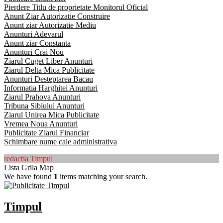
Pierdere Titlu de proprietate Monitorul Oficial
Anunt Ziar Autorizatie Construire
Anunt ziar Autorizatie Mediu
Anunturi Adevarul
Anunt ziar Constanta
Anunturi Crai Nou
Ziarul Cuget Liber Anunturi
Ziarul Delta Mica Publicitate
Anunturi Desteptarea Bacau
Informatia Harghitei Anunturi
Ziarul Prahova Anunturi
Tribuna Sibiului Anunturi
Ziarul Unirea Mica Publicitate
Vremea Noua Anunturi
Publicitate Ziarul Financiar
Schimbare nume cale administrativa
redactia Timpul
Lista
Grila
Map
We have found
1
items matching your search.
Timpul