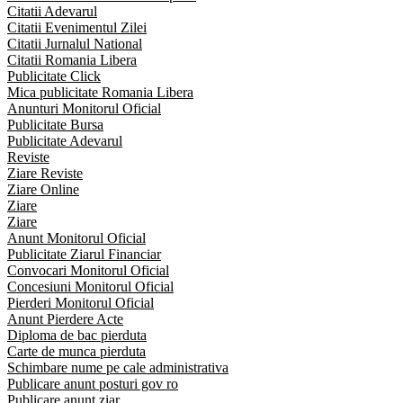
Citatii Adevarul
Citatii Evenimentul Zilei
Citatii Jurnalul National
Citatii Romania Libera
Publicitate Click
Mica publicitate Romania Libera
Anunturi Monitorul Oficial
Publicitate Bursa
Publicitate Adevarul
Reviste
Ziare Reviste
Ziare Online
Ziare
Ziare
Anunt Monitorul Oficial
Publicitate Ziarul Financiar
Convocari Monitorul Oficial
Concesiuni Monitorul Oficial
Pierderi Monitorul Oficial
Anunt Pierdere Acte
Diploma de bac pierduta
Carte de munca pierduta
Schimbare nume pe cale administrativa
Publicare anunt posturi gov ro
Publicare anunt ziar