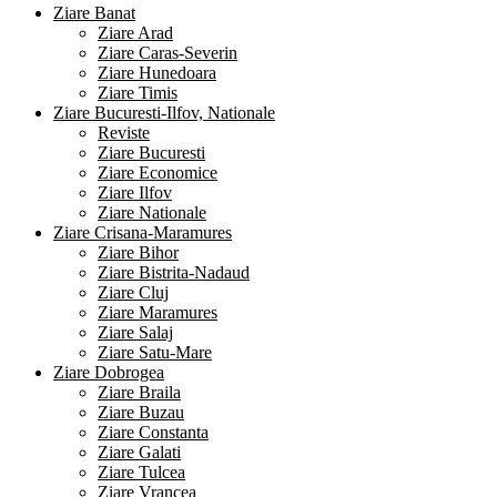
Ziare Banat
Ziare Arad
Ziare Caras-Severin
Ziare Hunedoara
Ziare Timis
Ziare Bucuresti-Ilfov, Nationale
Reviste
Ziare Bucuresti
Ziare Economice
Ziare Ilfov
Ziare Nationale
Ziare Crisana-Maramures
Ziare Bihor
Ziare Bistrita-Nadaud
Ziare Cluj
Ziare Maramures
Ziare Salaj
Ziare Satu-Mare
Ziare Dobrogea
Ziare Braila
Ziare Buzau
Ziare Constanta
Ziare Galati
Ziare Tulcea
Ziare Vrancea