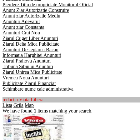
Pierdere Titlu de proprietate Monitorul Oficial
Anunt Ziar Autorizatie Construire
Anunt ziar Autorizatie Mediu
Anunturi Adevarul
Anunt ziar Constanta
Anunturi Crai Nou
Ziarul Cuget Liber Anunturi
Ziarul Delta Mica Publicitate
Anunturi Desteptarea Bacau
Informatia Harghitei Anunturi
Ziarul Prahova Anunturi
Tribuna Sibiului Anunturi
Ziarul Unirea Mica Publicitate
Vremea Noua Anunturi
Publicitate Ziarul Financiar
Schimbare nume cale administrativa
redactia Viata Libera
Lista
Grila
Map
We have found
1
items matching your search.