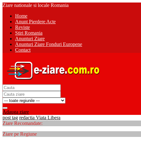
Ziare nationale si locale Romania
Home
Anunt Pierdere Acte
Reviste
Stiri Romania
Anunturi Ziare
Anunturi Ziare Fonduri Europene
Contact
Adauga ziare
post tag
redactia Viata Libera
Ziare Recomandate:
Ziare pe Regiune