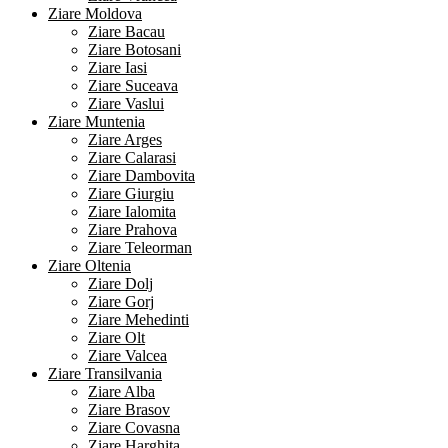
Ziare Moldova
Ziare Bacau
Ziare Botosani
Ziare Iasi
Ziare Suceava
Ziare Vaslui
Ziare Muntenia
Ziare Arges
Ziare Calarasi
Ziare Dambovita
Ziare Giurgiu
Ziare Ialomita
Ziare Prahova
Ziare Teleorman
Ziare Oltenia
Ziare Dolj
Ziare Gorj
Ziare Mehedinti
Ziare Olt
Ziare Valcea
Ziare Transilvania
Ziare Alba
Ziare Brasov
Ziare Covasna
Ziare Harghita