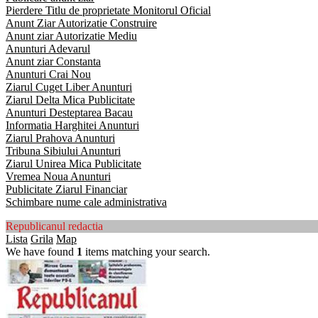
Pierdere Titlu de proprietate Monitorul Oficial
Anunt Ziar Autorizatie Construire
Anunt ziar Autorizatie Mediu
Anunturi Adevarul
Anunt ziar Constanta
Anunturi Crai Nou
Ziarul Cuget Liber Anunturi
Ziarul Delta Mica Publicitate
Anunturi Desteptarea Bacau
Informatia Harghitei Anunturi
Ziarul Prahova Anunturi
Tribuna Sibiului Anunturi
Ziarul Unirea Mica Publicitate
Vremea Noua Anunturi
Publicitate Ziarul Financiar
Schimbare nume cale administrativa
Republicanul redactia
Lista
Grila
Map
We have found
1
items matching your search.