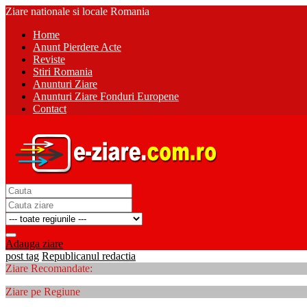
Ziare nationale si locale Romania
Home
Anunt Pierdere Acte
Reviste
Stiri Romania
Anunturi Ziare
Anunturi Ziare Fonduri Europene
Contact
Adauga ziare
post tag
Republicanul redactia
Ziare Recomandate:
Ziare pe Regiune