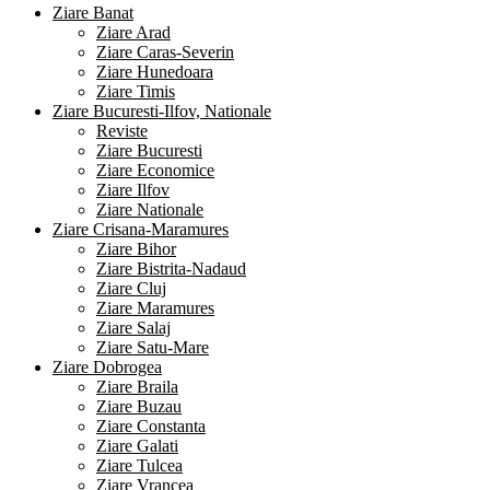
Ziare Banat
Ziare Arad
Ziare Caras-Severin
Ziare Hunedoara
Ziare Timis
Ziare Bucuresti-Ilfov, Nationale
Reviste
Ziare Bucuresti
Ziare Economice
Ziare Ilfov
Ziare Nationale
Ziare Crisana-Maramures
Ziare Bihor
Ziare Bistrita-Nadaud
Ziare Cluj
Ziare Maramures
Ziare Salaj
Ziare Satu-Mare
Ziare Dobrogea
Ziare Braila
Ziare Buzau
Ziare Constanta
Ziare Galati
Ziare Tulcea
Ziare Vrancea