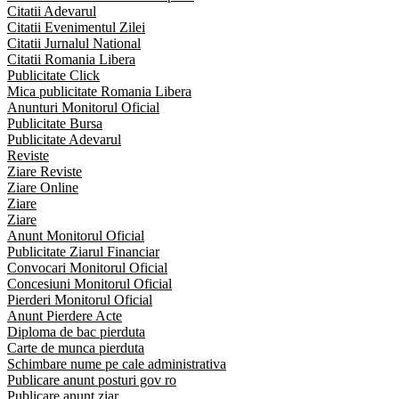
Citatii Adevarul
Citatii Evenimentul Zilei
Citatii Jurnalul National
Citatii Romania Libera
Publicitate Click
Mica publicitate Romania Libera
Anunturi Monitorul Oficial
Publicitate Bursa
Publicitate Adevarul
Reviste
Ziare Reviste
Ziare Online
Ziare
Ziare
Anunt Monitorul Oficial
Publicitate Ziarul Financiar
Convocari Monitorul Oficial
Concesiuni Monitorul Oficial
Pierderi Monitorul Oficial
Anunt Pierdere Acte
Diploma de bac pierduta
Carte de munca pierduta
Schimbare nume pe cale administrativa
Publicare anunt posturi gov ro
Publicare anunt ziar