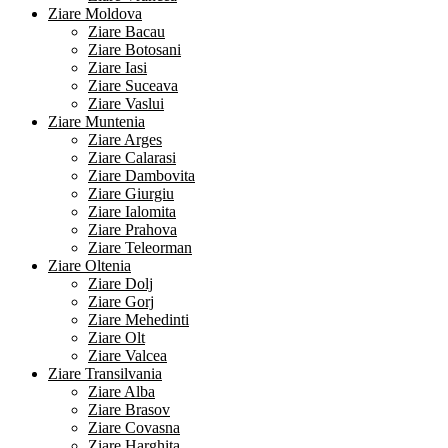
Ziare Moldova
Ziare Bacau
Ziare Botosani
Ziare Iasi
Ziare Suceava
Ziare Vaslui
Ziare Muntenia
Ziare Arges
Ziare Calarasi
Ziare Dambovita
Ziare Giurgiu
Ziare Ialomita
Ziare Prahova
Ziare Teleorman
Ziare Oltenia
Ziare Dolj
Ziare Gorj
Ziare Mehedinti
Ziare Olt
Ziare Valcea
Ziare Transilvania
Ziare Alba
Ziare Brasov
Ziare Covasna
Ziare Harghita