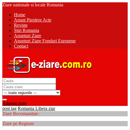
Ziare nationale si locale Romania
Home
Anunt Pierdere Acte
Reviste
Stiri Romania
Anunturi Ziare
Anunturi Ziare Fonduri Europene
Contact
Adauga ziare
post tag
Romania Libera ziar
Ziare Recomandate:
Ziare pe Regiune