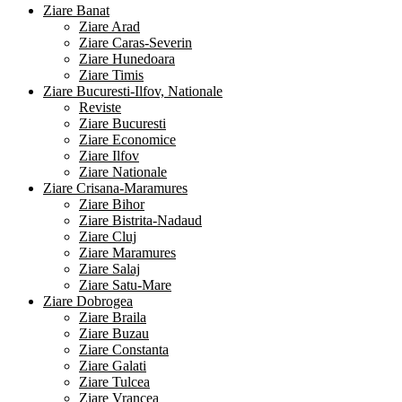
Ziare Banat
Ziare Arad
Ziare Caras-Severin
Ziare Hunedoara
Ziare Timis
Ziare Bucuresti-Ilfov, Nationale
Reviste
Ziare Bucuresti
Ziare Economice
Ziare Ilfov
Ziare Nationale
Ziare Crisana-Maramures
Ziare Bihor
Ziare Bistrita-Nadaud
Ziare Cluj
Ziare Maramures
Ziare Salaj
Ziare Satu-Mare
Ziare Dobrogea
Ziare Braila
Ziare Buzau
Ziare Constanta
Ziare Galati
Ziare Tulcea
Ziare Vrancea