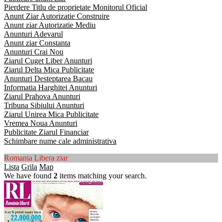
Pierdere Titlu de proprietate Monitorul Oficial
Anunt Ziar Autorizatie Construire
Anunt ziar Autorizatie Mediu
Anunturi Adevarul
Anunt ziar Constanta
Anunturi Crai Nou
Ziarul Cuget Liber Anunturi
Ziarul Delta Mica Publicitate
Anunturi Desteptarea Bacau
Informatia Harghitei Anunturi
Ziarul Prahova Anunturi
Tribuna Sibiului Anunturi
Ziarul Unirea Mica Publicitate
Vremea Noua Anunturi
Publicitate Ziarul Financiar
Schimbare nume cale administrativa
Romania Libera ziar
Lista
Grila
Map
We have found
2
items matching your search.