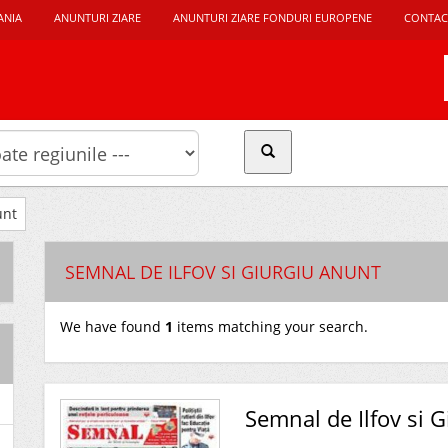
ANIA
ANUNTURI ZIARE
ANUNTURI ZIARE FONDURI EUROPENE
CONTAC
unt
SEMNAL DE ILFOV SI GIURGIU ANUNT
We have found
1
items matching your search.
Semnal de Ilfov si G