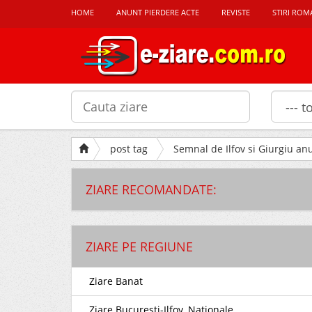
HOME
ANUNT PIERDERE ACTE
REVISTE
STIRI ROM
post tag
Semnal de Ilfov si Giurgiu an
ZIARE RECOMANDATE:
ZIARE PE REGIUNE
Ziare Banat
Ziare Bucuresti-Ilfov, Nationale