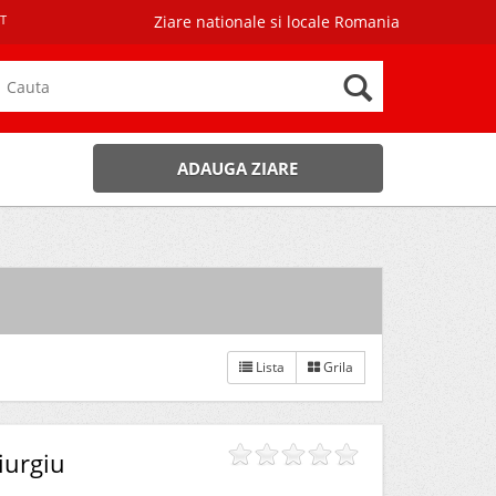
T
Ziare nationale si locale Romania
ADAUGA ZIARE
Lista
Grila
iurgiu