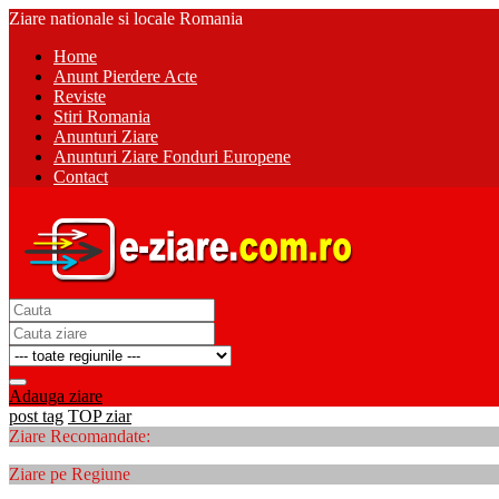
Ziare nationale si locale Romania
Home
Anunt Pierdere Acte
Reviste
Stiri Romania
Anunturi Ziare
Anunturi Ziare Fonduri Europene
Contact
Adauga ziare
post tag
TOP ziar
Ziare Recomandate:
Ziare pe Regiune