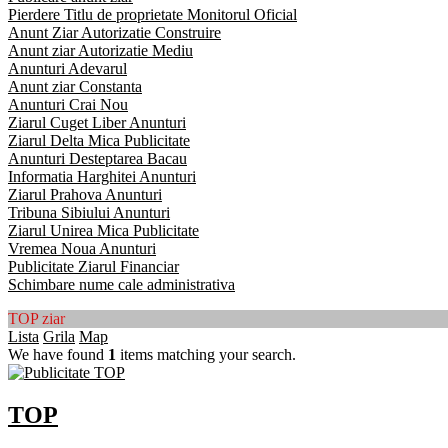
Pierdere Titlu de proprietate Monitorul Oficial
Anunt Ziar Autorizatie Construire
Anunt ziar Autorizatie Mediu
Anunturi Adevarul
Anunt ziar Constanta
Anunturi Crai Nou
Ziarul Cuget Liber Anunturi
Ziarul Delta Mica Publicitate
Anunturi Desteptarea Bacau
Informatia Harghitei Anunturi
Ziarul Prahova Anunturi
Tribuna Sibiului Anunturi
Ziarul Unirea Mica Publicitate
Vremea Noua Anunturi
Publicitate Ziarul Financiar
Schimbare nume cale administrativa
TOP ziar
Lista
Grila
Map
We have found
1
items matching your search.
TOP