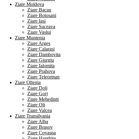
Ziare Moldova
Ziare Bacau
Ziare Botosani
Ziare Iasi
Ziare Suceava
Ziare Vaslui
Ziare Muntenia
Ziare Arges
Ziare Calarasi
Ziare Dambovita
Ziare Giurgiu
Ziare Ialomita
Ziare Prahova
Ziare Teleorman
Ziare Oltenia
Ziare Dolj
Ziare Gorj
Ziare Mehedinti
Ziare Olt
Ziare Valcea
Ziare Transilvania
Ziare Alba
Ziare Brasov
Ziare Covasna
Ziare Harghita