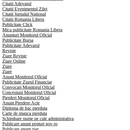
Citatii Adevarul
Citatii Evenimentul Zilei
Citatii Jurnalul National
Citatii Romania Libera
Publicitate Click
Mica publicitate Romania Libera
Anunturi Monitorul Oficial
Publicitate Bursa
Publicitate Adevarul
Reviste
Ziare Reviste
Ziare Online
Ziare
Ziare
Anunt Monitorul Oficial
Publicitate Ziarul Financiar
Convocari Monitorul Oficial
Concesiuni Monitorul Oficial
Pierderi Monitorul Oficial
Anunt Pierdere Acte
Diploma de bac pierduta
Carte de munca pierduta
Schimbare nume pe cale administrativa
Publicare anunt posturi gov ro
Publicare anunt ziar