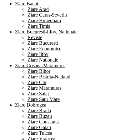
Ziare Banat
Ziare Arad
Ziare Caras-Severin
Ziare Hunedoara
Ziare Timis
Ziare Bucuresti-Ilfov, Nationale
Reviste
Ziare Bucuresti
Ziare Economice
Ziare Ilfov
Ziare Nationale
Ziare Crisana-Maramures
Ziare Bihor
Ziare Bistrita-Nadaud
Ziare Cluj
Ziare Maramures
Ziare Salaj
Ziare Satu-Mare
Ziare Dobrogea
Ziare Braila
Ziare Buzau
Ziare Constanta
Ziare Galati
Ziare Tulcea
Ziare Vrancea