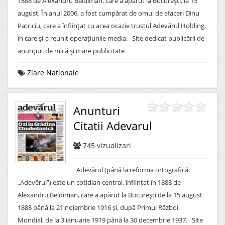
1888 de Alexandru Beldiman, care a apărut la Bucureşti, la 15
august. În anul 2006, a fost cumpărat de omul de afaceri Dinu
Patriciu, care a înfiinţat cu acea ocazie trustul Adevărul Holding,
în care şi-a reunit operațiunile media. Site dedicat publicării de
anunţuri de mică şi mare publicitate
Ziare Nationale
Anunturi
Citatii Adevarul
745
vizualizari
Adevărul (până la reforma ortografică:
„Adevĕrul”) este un cotidian central, înființat în 1888 de
Alexandru Beldiman, care a apărut la Bucureşti de la 15 august
1888 până la 21 noiembrie 1916 și, după Primul Război
Mondial, de la 3 ianuarie 1919 până la 30 decembrie 1937. Site