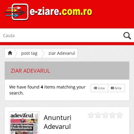
post tag
ziar Adevarul
ZIAR ADEVARUL
We have found
4
items matching your
Lista
Grila
search.
Anunturi
Adevarul