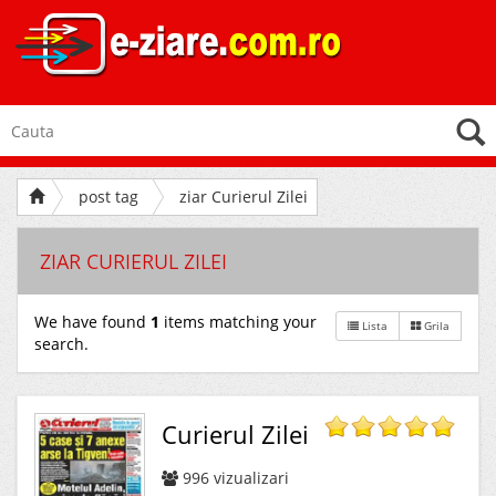
post tag
ziar Curierul Zilei
ZIAR CURIERUL ZILEI
We have found
1
items matching your
Lista
Grila
search.
Curierul Zilei
996
vizualizari