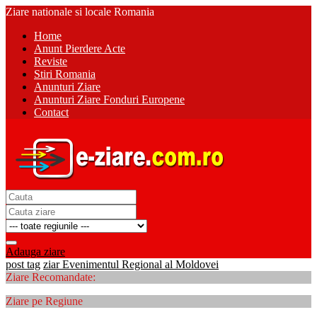
Ziare nationale si locale Romania
Home
Anunt Pierdere Acte
Reviste
Stiri Romania
Anunturi Ziare
Anunturi Ziare Fonduri Europene
Contact
Adauga ziare
post tag
ziar Evenimentul Regional al Moldovei
Ziare Recomandate:
Ziare pe Regiune