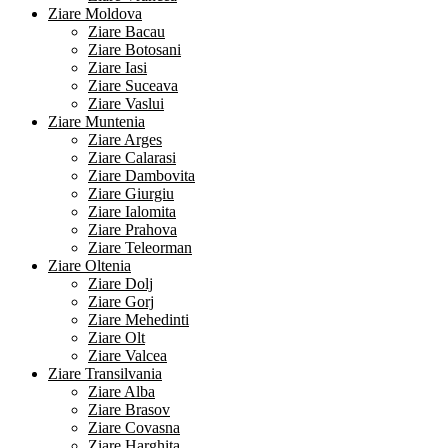
Ziare Moldova
Ziare Bacau
Ziare Botosani
Ziare Iasi
Ziare Suceava
Ziare Vaslui
Ziare Muntenia
Ziare Arges
Ziare Calarasi
Ziare Dambovita
Ziare Giurgiu
Ziare Ialomita
Ziare Prahova
Ziare Teleorman
Ziare Oltenia
Ziare Dolj
Ziare Gorj
Ziare Mehedinti
Ziare Olt
Ziare Valcea
Ziare Transilvania
Ziare Alba
Ziare Brasov
Ziare Covasna
Ziare Harghita