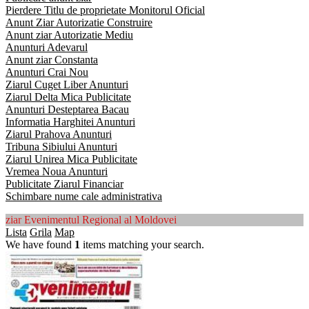
Pierdere Titlu de proprietate Monitorul Oficial
Anunt Ziar Autorizatie Construire
Anunt ziar Autorizatie Mediu
Anunturi Adevarul
Anunt ziar Constanta
Anunturi Crai Nou
Ziarul Cuget Liber Anunturi
Ziarul Delta Mica Publicitate
Anunturi Desteptarea Bacau
Informatia Harghitei Anunturi
Ziarul Prahova Anunturi
Tribuna Sibiului Anunturi
Ziarul Unirea Mica Publicitate
Vremea Noua Anunturi
Publicitate Ziarul Financiar
Schimbare nume cale administrativa
ziar Evenimentul Regional al Moldovei
Lista
Grila
Map
We have found
1
items matching your search.