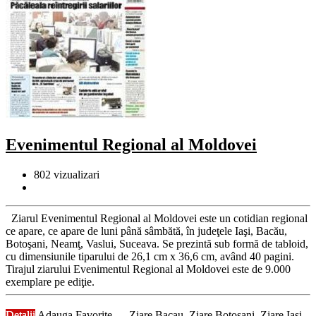
Evenimentul Regional al Moldovei
802
vizualizari
Ziarul Evenimentul Regional al Moldovei este un cotidian regional
ce apare, ce apare de luni până sâmbătă, în judeţele Iaşi, Bacău,
Botoşani, Neamţ, Vaslui, Suceava. Se prezintă sub formă de tabloid,
cu dimensiunile tiparului de 26,1 cm x 36,6 cm, având 40 pagini.
Tirajul ziarului Evenimentul Regional al Moldovei este de 9.000
exemplare pe ediţie.
Detalii
Adauga Favorite
Ziare Bacau
,
Ziare Botosani
,
Ziare Iasi
,