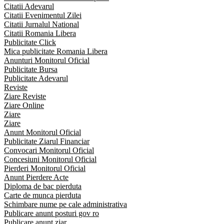
Citatii Adevarul
Citatii Evenimentul Zilei
Citatii Jurnalul National
Citatii Romania Libera
Publicitate Click
Mica publicitate Romania Libera
Anunturi Monitorul Oficial
Publicitate Bursa
Publicitate Adevarul
Reviste
Ziare Reviste
Ziare Online
Ziare
Ziare
Anunt Monitorul Oficial
Publicitate Ziarul Financiar
Convocari Monitorul Oficial
Concesiuni Monitorul Oficial
Pierderi Monitorul Oficial
Anunt Pierdere Acte
Diploma de bac pierduta
Carte de munca pierduta
Schimbare nume pe cale administrativa
Publicare anunt posturi gov ro
Publicare anunt ziar