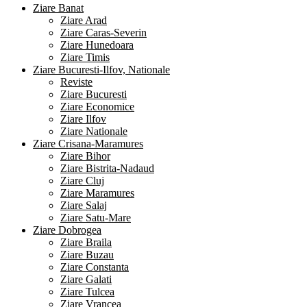
Ziare Banat
Ziare Arad
Ziare Caras-Severin
Ziare Hunedoara
Ziare Timis
Ziare Bucuresti-Ilfov, Nationale
Reviste
Ziare Bucuresti
Ziare Economice
Ziare Ilfov
Ziare Nationale
Ziare Crisana-Maramures
Ziare Bihor
Ziare Bistrita-Nadaud
Ziare Cluj
Ziare Maramures
Ziare Salaj
Ziare Satu-Mare
Ziare Dobrogea
Ziare Braila
Ziare Buzau
Ziare Constanta
Ziare Galati
Ziare Tulcea
Ziare Vrancea