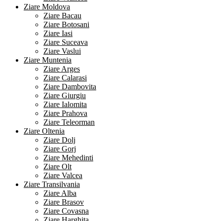
Ziare Moldova
Ziare Bacau
Ziare Botosani
Ziare Iasi
Ziare Suceava
Ziare Vaslui
Ziare Muntenia
Ziare Arges
Ziare Calarasi
Ziare Dambovita
Ziare Giurgiu
Ziare Ialomita
Ziare Prahova
Ziare Teleorman
Ziare Oltenia
Ziare Dolj
Ziare Gorj
Ziare Mehedinti
Ziare Olt
Ziare Valcea
Ziare Transilvania
Ziare Alba
Ziare Brasov
Ziare Covasna
Ziare Harghita