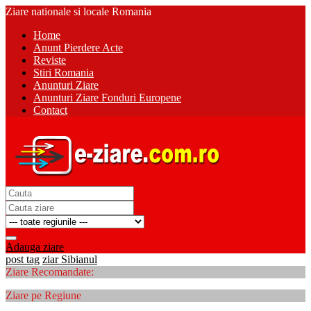
Ziare nationale si locale Romania
Home
Anunt Pierdere Acte
Reviste
Stiri Romania
Anunturi Ziare
Anunturi Ziare Fonduri Europene
Contact
Adauga ziare
post tag
ziar Sibianul
Ziare Recomandate:
Ziare pe Regiune