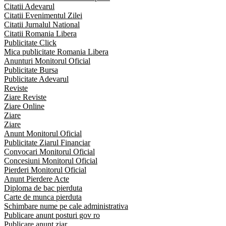
Citatii Adevarul
Citatii Evenimentul Zilei
Citatii Jurnalul National
Citatii Romania Libera
Publicitate Click
Mica publicitate Romania Libera
Anunturi Monitorul Oficial
Publicitate Bursa
Publicitate Adevarul
Reviste
Ziare Reviste
Ziare Online
Ziare
Ziare
Anunt Monitorul Oficial
Publicitate Ziarul Financiar
Convocari Monitorul Oficial
Concesiuni Monitorul Oficial
Pierderi Monitorul Oficial
Anunt Pierdere Acte
Diploma de bac pierduta
Carte de munca pierduta
Schimbare nume pe cale administrativa
Publicare anunt posturi gov ro
Publicare anunt ziar