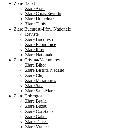
Ziare Banat
Ziare Arad
Ziare Caras-Severin
Ziare Hunedoara
Ziare Timis
Ziare Bucuresti-Ilfov, Nationale
Reviste
Ziare Bucuresti
Ziare Economice
Ziare Ilfov
Ziare Nationale
Ziare Crisana-Maramures
Ziare Bihor
Ziare Bistrita-Nadaud
Ziare Cluj
Ziare Maramures
Ziare Salaj
Ziare Satu-Mare
Ziare Dobrogea
Ziare Braila
Ziare Buzau
Ziare Constanta
Ziare Galati
Ziare Tulcea
Ziare Vrancea