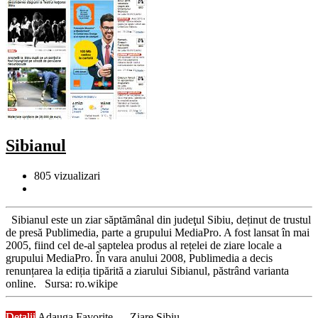
Sibianul
805
vizualizari
Sibianul este un ziar săptămânal din judeţul Sibiu, deținut de trustul
de presă Publimedia, parte a grupului MediaPro. A fost lansat în mai
2005, fiind cel de-al șaptelea produs al rețelei de ziare locale a
grupului MediaPro. În vara anului 2008, Publimedia a decis
renunțarea la ediția tipărită a ziarului Sibianul, păstrând varianta
online. Sursa: ro.wikipe
Detalii
Adauga Favorite
Ziare Sibiu