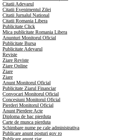
Citatii Adevarul
Citatii Evenimentul Zilei
Citatii Jurnalul National
Citatii Romania Libera
Publicitate Click
Mica publicitate Romania Libera
Anunturi Monitorul Oficial
Publicitate Bursa
Publicitate Adevarul
Reviste
Ziare Reviste
Ziare Online
Ziare
Ziare
Anunt Monitorul Oficial
Publicitate Ziarul Financiar
Convocari Monitorul Oficial
Concesiuni Monitorul Oficial
Pierderi Monitorul Oficial
Anunt Pierdere Acte
Diploma de bac pierduta
Carte de munca pierduta
Schimbare nume pe cale administrativa
Publicare anunt posturi gov ro
Publicare anunt ziar