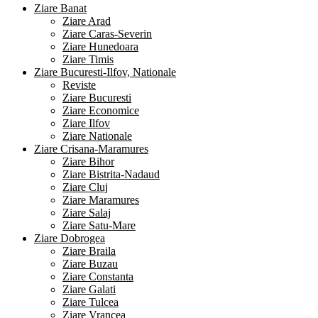
Ziare Banat
Ziare Arad
Ziare Caras-Severin
Ziare Hunedoara
Ziare Timis
Ziare Bucuresti-Ilfov, Nationale
Reviste
Ziare Bucuresti
Ziare Economice
Ziare Ilfov
Ziare Nationale
Ziare Crisana-Maramures
Ziare Bihor
Ziare Bistrita-Nadaud
Ziare Cluj
Ziare Maramures
Ziare Salaj
Ziare Satu-Mare
Ziare Dobrogea
Ziare Braila
Ziare Buzau
Ziare Constanta
Ziare Galati
Ziare Tulcea
Ziare Vrancea