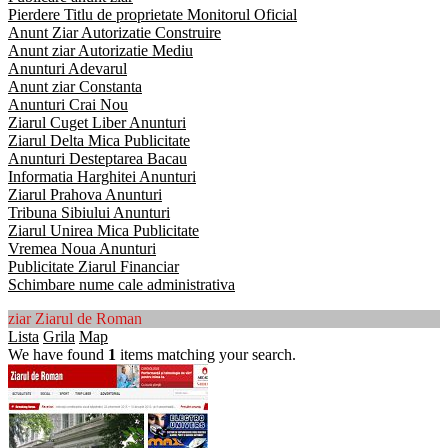
Pierdere Titlu de proprietate Monitorul Oficial
Anunt Ziar Autorizatie Construire
Anunt ziar Autorizatie Mediu
Anunturi Adevarul
Anunt ziar Constanta
Anunturi Crai Nou
Ziarul Cuget Liber Anunturi
Ziarul Delta Mica Publicitate
Anunturi Desteptarea Bacau
Informatia Harghitei Anunturi
Ziarul Prahova Anunturi
Tribuna Sibiului Anunturi
Ziarul Unirea Mica Publicitate
Vremea Noua Anunturi
Publicitate Ziarul Financiar
Schimbare nume cale administrativa
ziar Ziarul de Roman
Lista
Grila
Map
We have found
1
items matching your search.