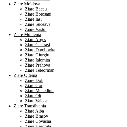
Ziare Moldova
Ziare Bacau
Ziare Botosani
Ziare Iasi
Ziare Suceava
Ziare Vaslui
Ziare Muntenia
Ziare Arges
Ziare Calarasi
Ziare Dambovita
Ziare Giurgiu
Ziare Ialomita
Ziare Prahova
Ziare Teleorman
Ziare Oltenia
Ziare Dolj
Ziare Gorj
Ziare Mehedinti
Ziare Olt
Ziare Valcea
Ziare Transilvania
Ziare Alba
Ziare Brasov
Ziare Covasna
Ziare Harghita