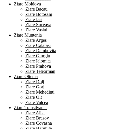
Ziare Moldova
Ziare Bacau
Ziare Botosani
Ziare Iasi
Ziare Suceava
Ziare Vaslui
Ziare Muntenia
Ziare Arges
Ziare Calarasi
Ziare Dambovita
Ziare Giurgiu
Ziare Ialomita
Ziare Prahova
Ziare Teleorman
Ziare Oltenia
Ziare Dolj
Ziare Gorj
Ziare Mehedinti
Ziare Olt
Ziare Valcea
Ziare Transilvania
Ziare Alba
Ziare Brasov
Ziare Covasna
Ziare Harghita