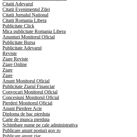
Citatii Adevarul
Citatii Evenimentul Zilei
Citatii Jurnalul National
Citatii Romania Libera
Publicitate Click
Mica publicitate Romania Libera
Anunturi Monitorul Oficial
Publicitate Bursa
Publicitate Adevarul
Reviste
Ziare Reviste
Ziare Online
Ziare
Ziare
Anunt Monitorul Oficial
Publicitate Ziarul Financiar
Convocari Monitorul Oficial
Concesiuni Monitorul Oficial
Pierderi Monitorul Oficial
Anunt Pierdere Acte
Diploma de bac pierduta
Carte de munca pierduta
Schimbare nume pe cale administrativa
Publicare anunt posturi gov ro
Publicare anunt ziar