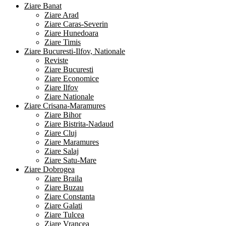
Ziare Banat
Ziare Arad
Ziare Caras-Severin
Ziare Hunedoara
Ziare Timis
Ziare Bucuresti-Ilfov, Nationale
Reviste
Ziare Bucuresti
Ziare Economice
Ziare Ilfov
Ziare Nationale
Ziare Crisana-Maramures
Ziare Bihor
Ziare Bistrita-Nadaud
Ziare Cluj
Ziare Maramures
Ziare Salaj
Ziare Satu-Mare
Ziare Dobrogea
Ziare Braila
Ziare Buzau
Ziare Constanta
Ziare Galati
Ziare Tulcea
Ziare Vrancea