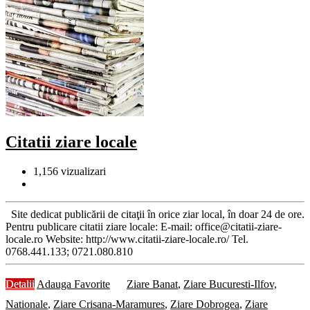
Citatii ziare locale
1,156
vizualizari
Site dedicat publicării de citaţii în orice ziar local, în doar 24 de ore.
Pentru publicare citatii ziare locale: E-mail: office@citatii-ziare-
locale.ro Website: http://www.citatii-ziare-locale.ro/ Tel.
0768.441.133; 0721.080.810
Detalii
Adauga Favorite
Ziare Banat
,
Ziare Bucuresti-Ilfov,
Nationale
,
Ziare Crisana-Maramures
,
Ziare Dobrogea
,
Ziare