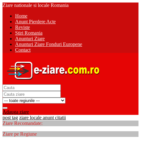
Ziare nationale si locale Romania
Home
Anunt Pierdere Acte
Reviste
Stiri Romania
Anunturi Ziare
Anunturi Ziare Fonduri Europene
Contact
Adauga ziare
post tag
ziare locale anunt citatii
Ziare Recomandate:
Ziare pe Regiune