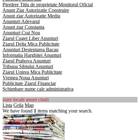
Pierdere Titlu de proprietate Monitorul Oficial
Anunt Ziar Autorizatie Construire
Anunt ziar Autorizatie Mediu
Anunturi Adevarul
Anunt ziar Constanta
Anunturi Crai Nou
Ziarul Cuget Liber Anunturi
Ziarul Delta Mica Publicitate
Anunturi Desteptarea Bacau
Informatia Harghitei Anunturi
Ziarul Prahova Anunturi
Tribuna Sibiului Anunturi
Ziarul Unirea Mica Publicitate
Vremea Noua Anunturi
Publicitate Ziarul Financiar
Schimbare nume cale administrativa
ziare locale anunt citatii
Lista
Grila
Map
We have found
1
items matching your search.