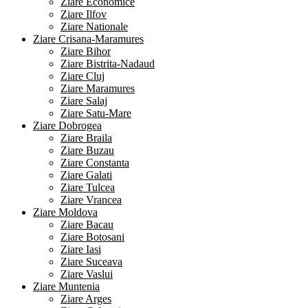
Ziare Economice
Ziare Ilfov
Ziare Nationale
Ziare Crisana-Maramures
Ziare Bihor
Ziare Bistrita-Nadaud
Ziare Cluj
Ziare Maramures
Ziare Salaj
Ziare Satu-Mare
Ziare Dobrogea
Ziare Braila
Ziare Buzau
Ziare Constanta
Ziare Galati
Ziare Tulcea
Ziare Vrancea
Ziare Moldova
Ziare Bacau
Ziare Botosani
Ziare Iasi
Ziare Suceava
Ziare Vaslui
Ziare Muntenia
Ziare Arges