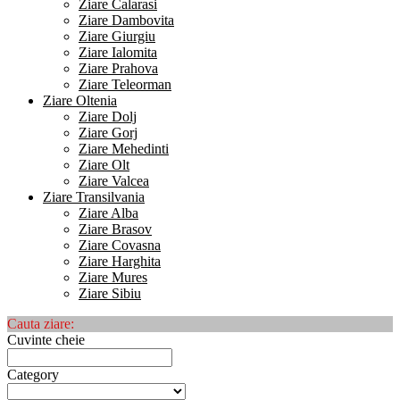
Ziare Calarasi
Ziare Dambovita
Ziare Giurgiu
Ziare Ialomita
Ziare Prahova
Ziare Teleorman
Ziare Oltenia
Ziare Dolj
Ziare Gorj
Ziare Mehedinti
Ziare Olt
Ziare Valcea
Ziare Transilvania
Ziare Alba
Ziare Brasov
Ziare Covasna
Ziare Harghita
Ziare Mures
Ziare Sibiu
Cauta ziare:
Cuvinte cheie
Category