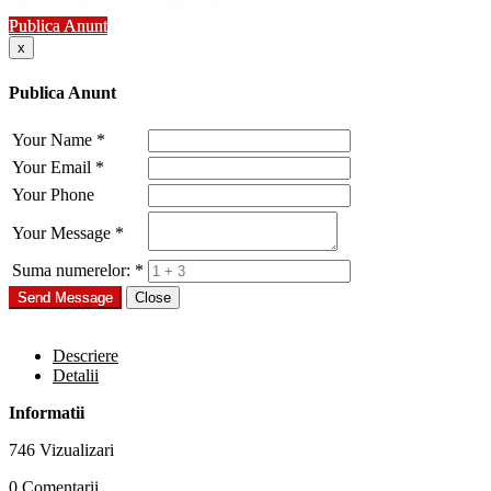
Publica Anunt
x
Publica Anunt
Your Name
*
Your Email
*
Your Phone
Your Message
*
Suma numerelor:
*
Send Message
Close
Descriere
Detalii
Informatii
746 Vizualizari
0 Comentarii