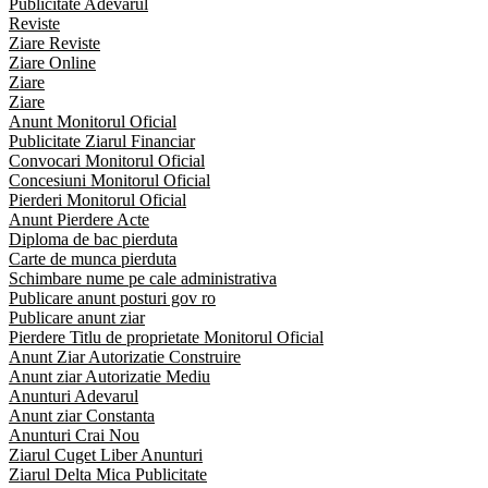
Publicitate Adevarul
Reviste
Ziare Reviste
Ziare Online
Ziare
Ziare
Anunt Monitorul Oficial
Publicitate Ziarul Financiar
Convocari Monitorul Oficial
Concesiuni Monitorul Oficial
Pierderi Monitorul Oficial
Anunt Pierdere Acte
Diploma de bac pierduta
Carte de munca pierduta
Schimbare nume pe cale administrativa
Publicare anunt posturi gov ro
Publicare anunt ziar
Pierdere Titlu de proprietate Monitorul Oficial
Anunt Ziar Autorizatie Construire
Anunt ziar Autorizatie Mediu
Anunturi Adevarul
Anunt ziar Constanta
Anunturi Crai Nou
Ziarul Cuget Liber Anunturi
Ziarul Delta Mica Publicitate