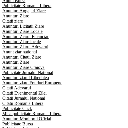
Anunt Bursa
Publicitate Romania Libera
Anunturi Angajari Ziare
Anunturi Ziare
Citatii ziare
Anunturi Licitatii Ziare
Anunturi Ziare Locale
Anunturi Ziarul Financiar
Anunturi Ziare locale
Anunturi Ziarul Adevarul
Anunt ziar national
Anunturi Citatii Ziare
Anunturi Ziare
Anunturi Ziare Craiova
Publicitate Jurnalul National
Anunturi ziarul Libertatea
Anunturi ziare Fonduri Europene
Citatii Adevarul
Citatii Evenimentul Zilei
Citatii Jurnalul National
Citatii Romania Libera
Publicitate Click
Mica publicitate Romania Libera
Anunturi Monitorul Oficial
Publicitate Bursa