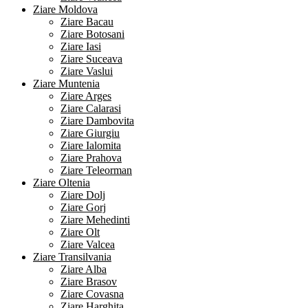
Ziare Moldova
Ziare Bacau
Ziare Botosani
Ziare Iasi
Ziare Suceava
Ziare Vaslui
Ziare Muntenia
Ziare Arges
Ziare Calarasi
Ziare Dambovita
Ziare Giurgiu
Ziare Ialomita
Ziare Prahova
Ziare Teleorman
Ziare Oltenia
Ziare Dolj
Ziare Gorj
Ziare Mehedinti
Ziare Olt
Ziare Valcea
Ziare Transilvania
Ziare Alba
Ziare Brasov
Ziare Covasna
Ziare Harghita