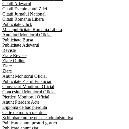
Citatii Adevarul
Citatii Evenimentul Zilei
Citatii Jurnalul National
Citatii Romania Libera
Publicitate Click
Mica publicitate Romania Libera
Anunturi Monitorul Oficial
Publicitate Bursa
Publicitate Adevarul
Reviste
Ziare Reviste
Ziare Online
Ziare
Ziare
Anunt Monitorul Oficial
Publicitate Ziarul Financiar
Convocari Monitorul Oficial
Concesiuni Monitorul Oficial
Pierderi Monitorul Oficial
Anunt Pierdere Acte
Diploma de bac pierduta
Carte de munca pierduta
Schimbare nume pe cale administrativa
Publicare anunt posturi gov ro
Publicare anunt ziar