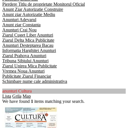
Pierdere Titlu de proprietate Monitorul Oficial
Anunt Ziar Autorizatie Construire
Anunt ziar Autorizatie Mediu
Anunturi Adevarul
Anunt ziar Constanta
Anunturi Crai Nou
Ziarul Cuget Liber Anunturi
Ziarul Delta Mica Publicitate
Anunturi Desteptarea Bacau
Informatia Harghitei Anunturi
Ziarul Prahova Anunturi
Tribuna Sibiului Anunturi
Ziarul Unirea Mica Publicitate
Vremea Noua Anunturi
Publicitate Ziarul Financiar
Schimbare nume cale administrativa
anunturi Cultura
Lista
Grila
Map
We have found
1
items matching your search.