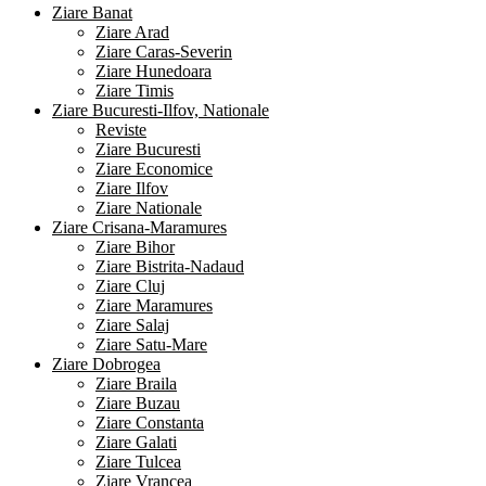
Ziare Banat
Ziare Arad
Ziare Caras-Severin
Ziare Hunedoara
Ziare Timis
Ziare Bucuresti-Ilfov, Nationale
Reviste
Ziare Bucuresti
Ziare Economice
Ziare Ilfov
Ziare Nationale
Ziare Crisana-Maramures
Ziare Bihor
Ziare Bistrita-Nadaud
Ziare Cluj
Ziare Maramures
Ziare Salaj
Ziare Satu-Mare
Ziare Dobrogea
Ziare Braila
Ziare Buzau
Ziare Constanta
Ziare Galati
Ziare Tulcea
Ziare Vrancea